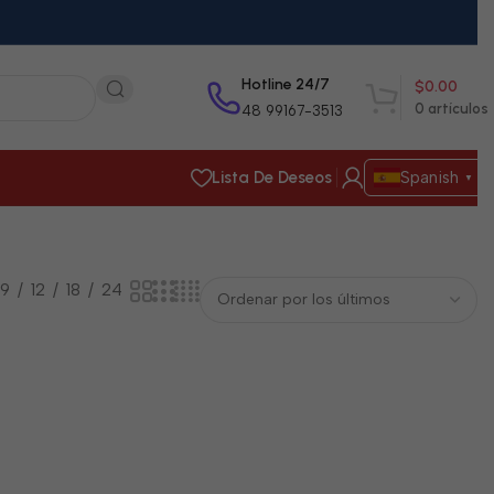
Hotline 24/7
$
0.00
0
artículos
48 99167-3513
Lista De Deseos
Spanish
▼
9
12
18
24