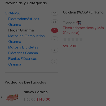
Provincias y Categorías
Colchón (WAKA) El Yuma
GRANMA
50
Electrodomésticos
36
Tienda:
Granma
Electrodomésticos y Más
Hogar Granma
1
(Privincia)
Motos de Combustión
9
Granma
0
$
289.00
Motos y Bicicletas
2
de
Eléctricas Granma
5
Plantas Eléctricas
2
Granma
Productos Destacados
Nuevo Cárnico
$
140.00
$
165.00