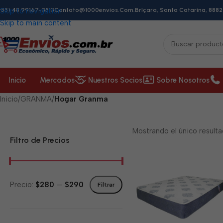
+55) 48 99167-3513
Skip to navigation
Contato@1000envios.com.br
Içara, Santa Catarina, 8882
Skip to main content
Inicio
Mercados
Nuestros Socios
Sobre Nosotros
Inicio
/
GRANMA
/
Hogar Granma
Mostrando el único result
Filtro de Precios
Precio:
$280
—
$290
Filtrar