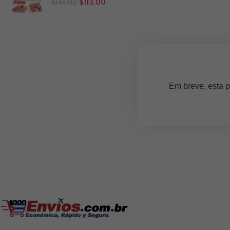
$
113.00
$
145.00
Em breve, esta p