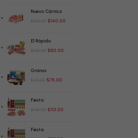
Nuevo Cárnico
$
140.00
$
165.00
El Rápido
$
80.00
$
105.00
Granos
$
75.00
$
90.00
Fiesta
$
113.00
$
145.00
Fiesta