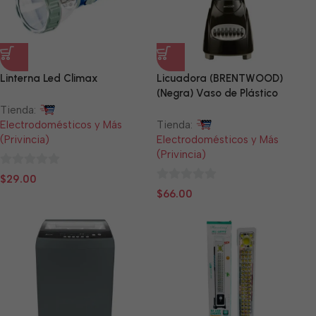
Linterna Led Climax
Licuadora (BRENTWOOD)
(Negra) Vaso de Plástico
Tienda:
Electrodomésticos y Más
Tienda:
(Privincia)
Electrodomésticos y Más
(Privincia)
0
$
29.00
0
de
$
66.00
de
5
5