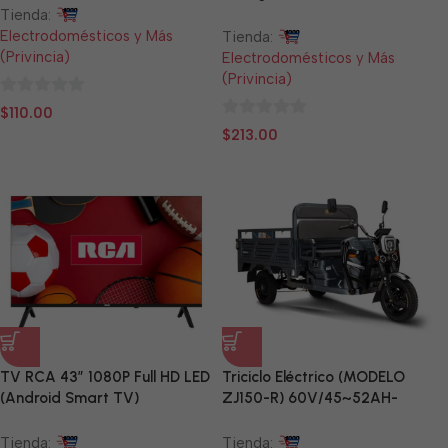
Tienda:
Electrodomésticos y Más
Tienda:
(Privincia)
Electrodomésticos y Más
(Privincia)
0
$
110.00
0
de
$
213.00
de
5
5
TV RCA 43” 1080P Full HD LED
Triciclo Eléctrico (MODELO
(Android Smart TV)
ZJ150-R) 60V/45~52AH-
1200W
Tienda:
Tienda: