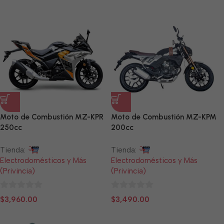
de
de
5
5
Moto de Combustión MZ-KPR
Moto de Combustión MZ-KPM
250cc
200cc
Tienda:
Tienda:
Electrodomésticos y Más
Electrodomésticos y Más
(Privincia)
(Privincia)
0
0
$
3,960.00
$
3,490.00
de
de
5
5