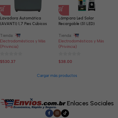
Lavadora Automática
Lámpara Led Solar
(AVANTI) 1,7 Pies Cúbicos
Recargable (51 LED)
(GRIS)
Tienda:
Tienda:
Electrodomésticos y Más
Electrodomésticos y Más
(Privincia)
(Privincia)
0
0
$
530.37
$
38.00
de
de
5
5
Cargar más productos
Enlaces Sociales