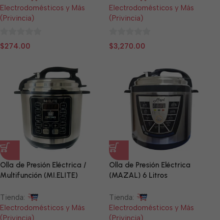
Electrodomésticos y Más
Electrodomésticos y Más
(Privincia)
(Privincia)
0
0
$
274.00
$
3,270.00
de
de
5
5
Olla de Presión Eléctrica /
Olla de Presión Eléctrica
Multifunción (MI.ELITE)
(MAZAL) 6 Litros
Tienda:
Tienda:
Electrodomésticos y Más
Electrodomésticos y Más
(Privincia)
(Privincia)