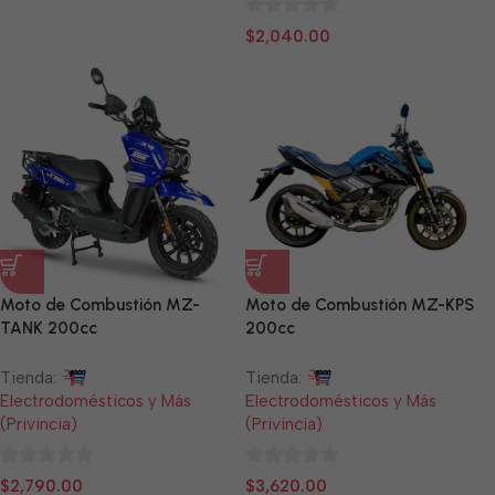
de
0
$
2,040.00
5
de
5
Moto de Combustión MZ-
Moto de Combustión MZ-KPS
TANK 200cc
200cc
Tienda:
Tienda:
Electrodomésticos y Más
Electrodomésticos y Más
(Privincia)
(Privincia)
0
0
$
2,790.00
$
3,620.00