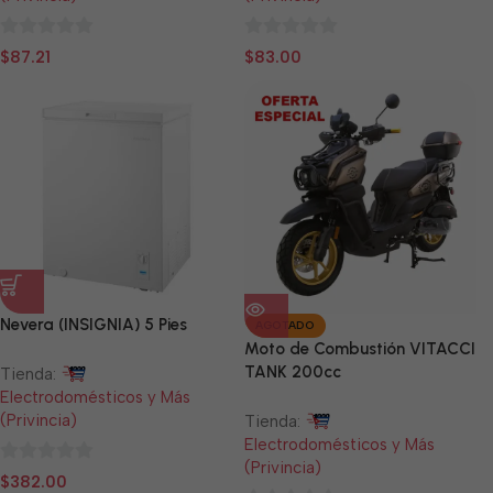
0
0
$
87.21
$
83.00
de
de
5
5
Nevera (INSIGNIA) 5 Pies
AGOTADO
Moto de Combustión VITACCI
TANK 200cc
Tienda:
Electrodomésticos y Más
(Privincia)
Tienda:
Electrodomésticos y Más
(Privincia)
0
$
382.00