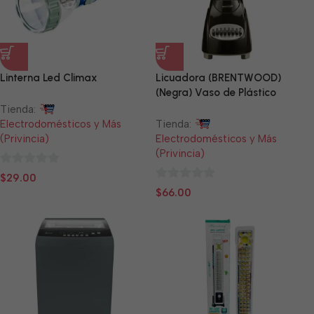
Linterna Led Climax
Licuadora (BRENTWOOD)
(Negra) Vaso de Plástico
Tienda:
Electrodomésticos y Más
Tienda:
(Privincia)
Electrodomésticos y Más
(Privincia)
0
$
29.00
0
de
$
66.00
de
5
5