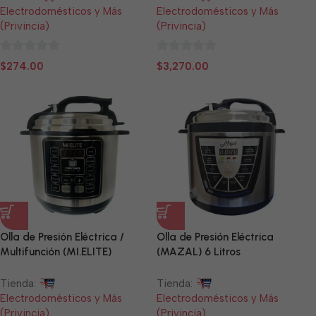
Electrodomésticos y Más
Electrodomésticos y Más
(Privincia)
(Privincia)
0
0
$
274.00
$
3,270.00
de
de
5
5
Olla de Presión Eléctrica /
Olla de Presión Eléctrica
Multifunción (MI.ELITE)
(MAZAL) 6 Litros
Tienda:
Tienda:
Electrodomésticos y Más
Electrodomésticos y Más
(Privincia)
(Privincia)