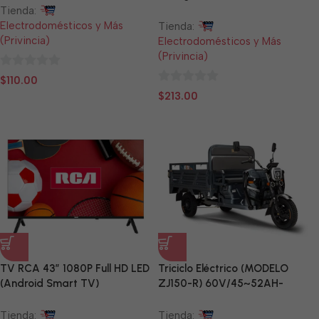
Tienda:
Electrodomésticos y Más
Tienda:
(Privincia)
Electrodomésticos y Más
(Privincia)
0
$
110.00
0
de
$
213.00
de
5
5
TV RCA 43” 1080P Full HD LED
Triciclo Eléctrico (MODELO
(Android Smart TV)
ZJ150-R) 60V/45~52AH-
1200W
Tienda:
Tienda: