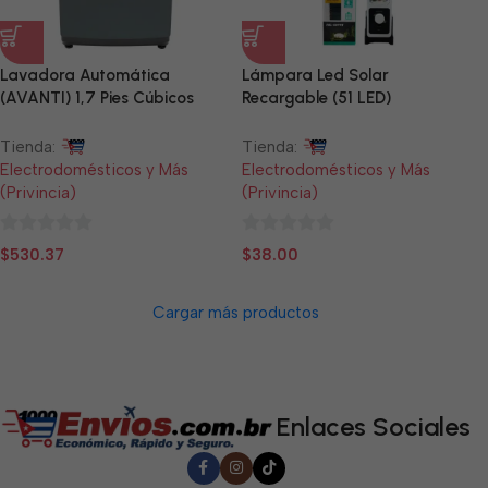
Lavadora Automática
Lámpara Led Solar
(AVANTI) 1,7 Pies Cúbicos
Recargable (51 LED)
(GRIS)
Tienda:
Tienda:
Electrodomésticos y Más
Electrodomésticos y Más
(Privincia)
(Privincia)
0
0
$
530.37
$
38.00
de
de
5
5
Cargar más productos
Enlaces Sociales