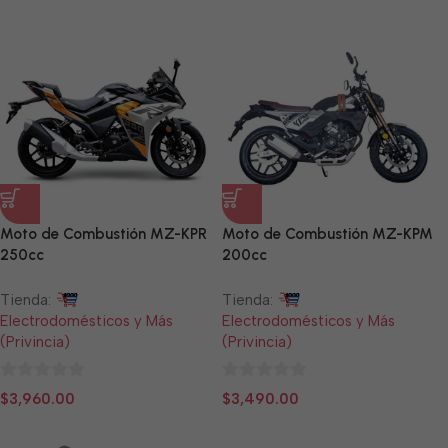
de
de
5
5
Moto de Combustión MZ-KPR
Moto de Combustión MZ-KPM
250cc
200cc
Tienda:
Tienda:
Electrodomésticos y Más
Electrodomésticos y Más
(Privincia)
(Privincia)
0
0
$
3,960.00
$
3,490.00
de
de
5
5