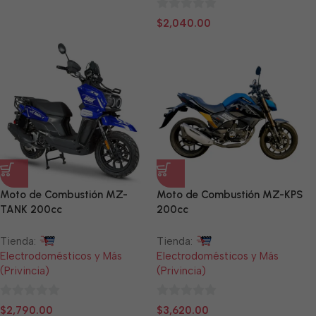
de
0
$
2,040.00
5
de
5
Moto de Combustión MZ-
Moto de Combustión MZ-KPS
TANK 200cc
200cc
Tienda:
Tienda:
Electrodomésticos y Más
Electrodomésticos y Más
(Privincia)
(Privincia)
0
0
$
2,790.00
$
3,620.00