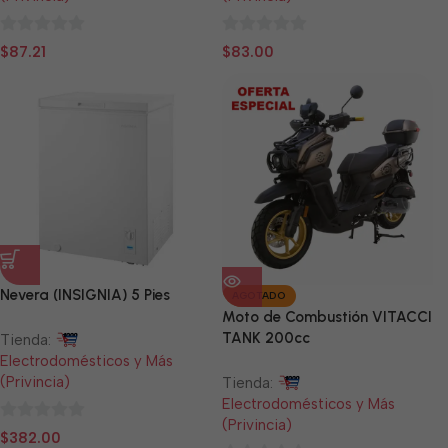
0
0
$
87.21
$
83.00
de
de
5
5
Nevera (INSIGNIA) 5 Pies
AGOTADO
Moto de Combustión VITACCI
TANK 200cc
Tienda:
Electrodomésticos y Más
(Privincia)
Tienda:
Electrodomésticos y Más
(Privincia)
0
$
382.00