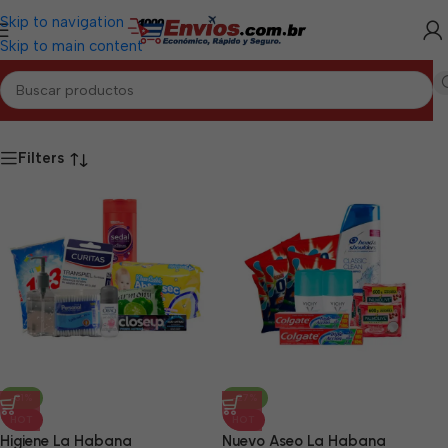
Skip to navigation
Skip to main content
Inicio
/
LA HABANA
/
Combos de Aseo La Habana
Filters
-31%
-27%
HOT
HOT
Higiene La Habana
Nuevo Aseo La Habana