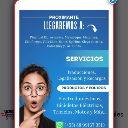
×
Estamos trabalhando
nisso!
Em breve, esta página estará
disponível com novidades
incríveis. Agradecemos pela
paciência e compreensão.
Enlaces Sociales