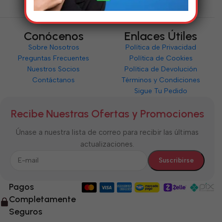
Conócenos
Enlaces Útiles
Sobre Nosotros
Política de Privacidad
Preguntas Frecuentes
Política de Cookies
Nuestros Socios
Política de Devolución
Contáctanos
Términos y Condiciones
Sigue Tu Pedido
Recibe Nuestras Ofertas y Promociones
Únase a nuestra lista de correo para recibir las últimas
actualizaciones.
Pagos
Completamente
Seguros