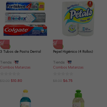
-10%
-16%
3 Tubos de Pasta Dental
Pepel Higiénico (4 Rollos)
Tienda:
Tienda:
Combos Matanzas
Combos Matanzas
0
0
$
10.80
$
6.75
$
12.00
$
8.00
de
de
5
5