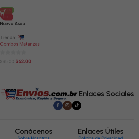
-27%
HOT
Nuevo Aseo
Tienda:
Combos Matanzas
0
$
62.00
$
85.00
de
5
Enlaces Sociales
Conócenos
Enlaces Útiles
Sobre Nosotros
Política de Privacidad