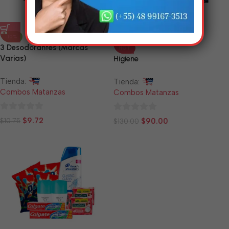
-10%
-31%
3 Desodorantes (Marcas
HOT
Varias)
Higiene
Tienda:
Tienda:
Combos Matanzas
Combos Matanzas
0
0
$
9.72
$
10.75
$
90.00
$
130.00
de
de
5
5