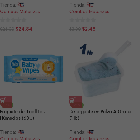
Tienda:
Tienda:
Combos Matanzas
Combos Matanzas
0
0
$
24.84
$
2.48
$
26.00
$
3.00
de
de
5
5
-14%
-24%
Paquete de Toallitas
Detergente en Polvo A Granel
Húmedas (60U)
(1 lb)
Tienda:
Tienda:
Combos Matanzas
Combos Matanzas