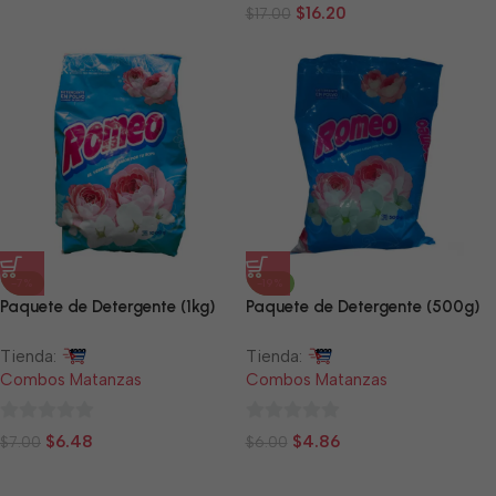
0
de
$
16.20
$
17.00
de
5
5
-7%
-19%
Paquete de Detergente (1kg)
Paquete de Detergente (500g)
Tienda:
Tienda:
Combos Matanzas
Combos Matanzas
0
0
$
6.48
$
4.86
$
7.00
$
6.00
de
de
5
5