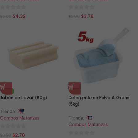
0
0
$
4.32
$
3.78
$
5.00
$
5.00
de
de
5
5
-23%
-5%
Jabón de Lavar (80g)
Detergente en Polvo A Granel
(5kg)
Tienda:
Combos Matanzas
Tienda:
Combos Matanzas
0
$
2.70
$
3.50