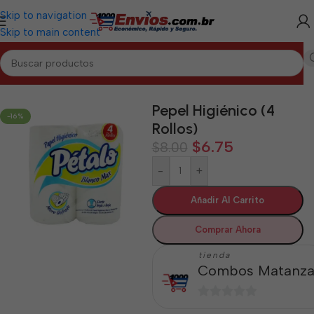
Skip to navigation
Skip to main content
Inicio
/
MATANZAS
/
Aseo y Cuidado Personal Matanzas
Pepel Higiénico (4
-16%
Rollos)
$
6.75
$
8.00
-
+
Añadir Al Carrito
Comprar Ahora
tienda
Combos Matanza
0