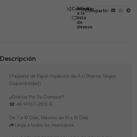
de
Añadir
Comparar
Compartir:
5
a la
lista
de
deseos
Descripción
1 Paquete de Papel Higiénico de 4 U (Marca, Según
Disponibilidad)
¡¡¡Gracias Por Su Compra!!!
☎ 48 99167-3513 💪
De 7 a 10 Días, Máximo de 10 a 15 Días.
🚛 Llega a todos los municipios.