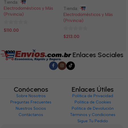
Tienda:
Ti
Electrodomésticos y Más
El
Tienda:
(Privincia)
(P
Electrodomésticos y Más
(Privincia)
0
0
$
110.00
$
0
de
d
$
213.00
de
5
5
5
Enlaces Sociales
Conócenos
Enlaces Útiles
Sobre Nosotros
Política de Privacidad
Preguntas Frecuentes
Política de Cookies
Nuestros Socios
Política de Devolución
Contáctanos
Términos y Condiciones
Sigue Tu Pedido