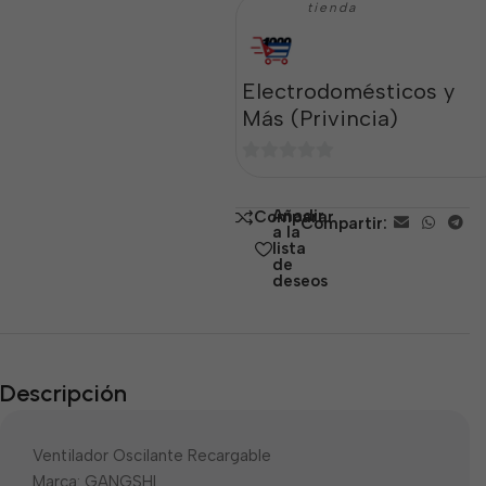
tienda
Electrodomésticos y
Más (Privincia)
0
de
Añadir
Comparar
Compartir:
5
a la
lista
de
deseos
Descripción
Ventilador Oscilante Recargable
Marca: GANGSHI