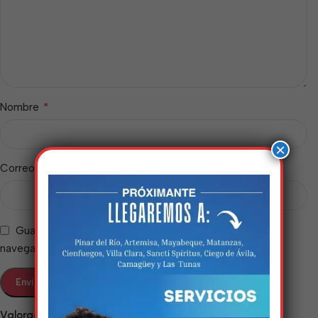
*
Nombre
×
*
Correo electrónico
Guarda mi nombre, correo electrónico y web en este
navegador para la próxima vez que comente.
Estamos trabalhando
nisso!
Valoraciones