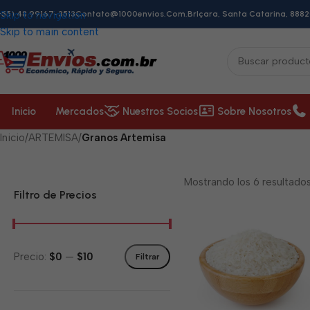
+55) 48 99167-3513
Skip to navigation
Contato@1000envios.com.br
Içara, Santa Catarina, 8882
Skip to main content
Inicio
Mercados
Nuestros Socios
Sobre Nosotros
Inicio
/
ARTEMISA
/
Granos Artemisa
Mostrando los 6 resultado
Filtro de Precios
Precio:
$0
—
$10
Filtrar