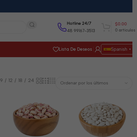
Hotline 24/7
$
0.00
0
artículos
48 99167-3513
Lista De Deseos
Spanish
▼
9
12
18
24