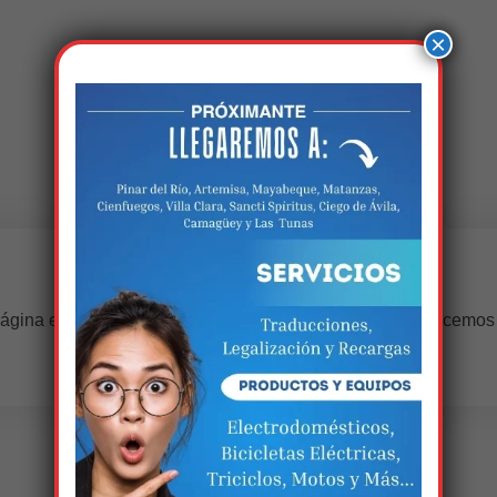
×
Estamos trabalhando nisso!
ágina estará disponível com novidades incríveis. Agradecemos
compreensão.