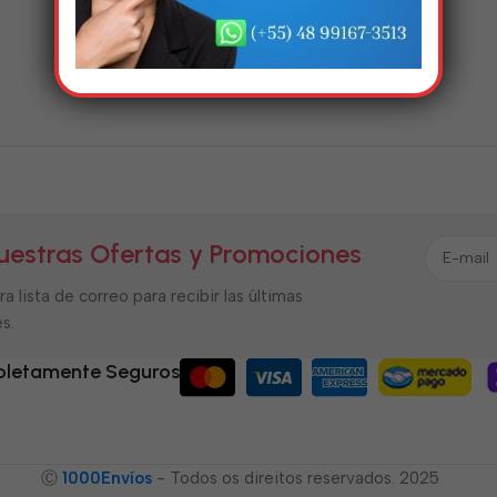
uestras Ofertas y Promociones
a lista de correo para recibir las últimas
s.
letamente Seguros
Ⓒ
1000Envíos
- Todos os direitos reservados. 2025