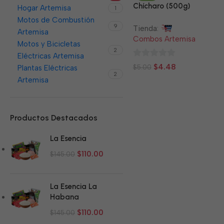
Chícharo (500g)
Hogar Artemisa
1
Motos de Combustión
9
Tienda:
Artemisa
Combos Artemisa
Motos y Bicicletas
2
Eléctricas Artemisa
0
$
4.48
$
5.00
Plantas Eléctricas
2
de
Artemisa
5
Productos Destacados
La Esencia
$
110.00
$
145.00
La Esencia La
Habana
$
110.00
$
145.00