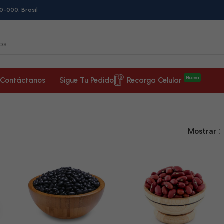
0-000, Brasil
Nueva
Contáctanos
Sigue Tu Pedido
Recarga Celular
s
Mostrar