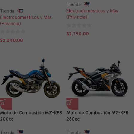
Tienda:
Electrodomésticos y Más
Tienda:
(Privincia)
Electrodomésticos y Más
(Privincia)
0
$
2,790.00
0
de
$
2,040.00
de
5
5
Moto de Combustión MZ-KPS
Moto de Combustión MZ-KPR
200cc
250cc
Tienda:
Tienda: