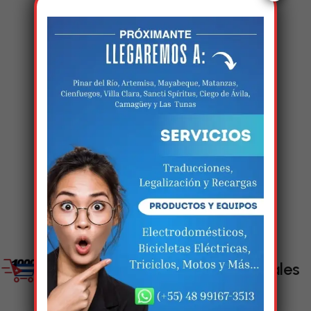
Estamos trabalhando
nisso!
Em breve, esta página estará
disponível com novidades
incríveis. Agradecemos pela
paciência e compreensão.
Enlaces Sociales