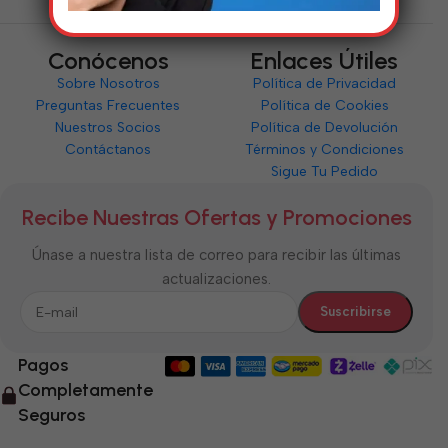
Conócenos
Enlaces Útiles
Sobre Nosotros
Política de Privacidad
Preguntas Frecuentes
Política de Cookies
Nuestros Socios
Política de Devolución
Contáctanos
Términos y Condiciones
Sigue Tu Pedido
Recibe Nuestras Ofertas y Promociones
Únase a nuestra lista de correo para recibir las últimas
actualizaciones.
Pagos
Completamente
Seguros