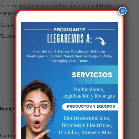
Tu dirección de correo electrónico no será publicada.
Los
×
*
campos obligatorios están marcados con
*
Tu puntuación
*
Tu valoración
Estamos trabalhando
nisso!
Em breve, esta página estará
disponível com novidades
incríveis. Agradecemos pela
paciência e compreensão.
*
Nombre
*
Correo electrónico