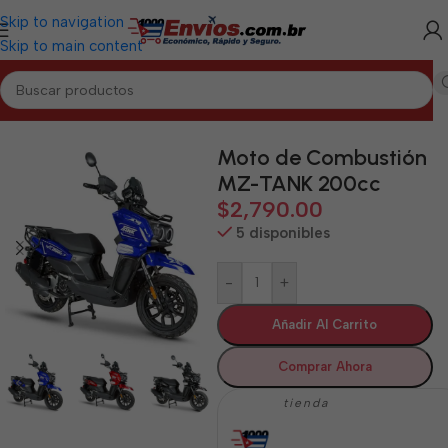
Skip to navigation
Skip to main content
Inicio
/
CIEGO DE ÁVILA
/
Motos de Combustión Ciego de Ávila
Moto de Combustión
MZ-TANK 200cc
$
2,790.00
5 disponibles
-
+
Añadir Al Carrito
Comprar Ahora
tienda