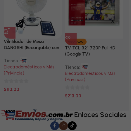
Ventilador de Mesa
TV
AGOTADO
GANGSHI (Recargable) con
LE
TV TCL 32” 720P Full HD
Panel Solar Incluido
(Google TV)
Tienda:
Ti
Electrodomésticos y Más
El
Tienda:
(Privincia)
(P
Electrodomésticos y Más
(Privincia)
0
0
$
110.00
$
0
de
d
$
213.00
de
5
5
5
Enlaces Sociales