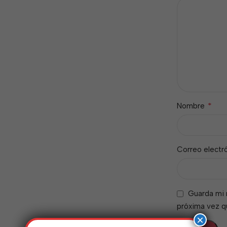
*
Nombre
Correo electr
Guarda mi 
próxima vez 
×