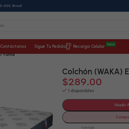
0-000, Brasil
Nueva
Contáctanos
Sigue Tu Pedido
Recarga Celular
El Yuma
Colchón (WAKA) 
$
289.00
1 disponibles
Añadir A
Compra
tienda