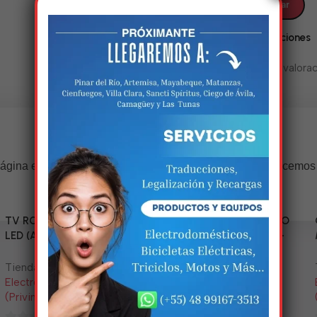
Valoraciones
No hay valorac
Estamos trabalhando nisso!
ágina estará disponível com novidades incríveis. Agradecemos
compreensão.
TV RCA 43” 1080P Full HD
Triciclo Eléctrico (MODELO
LED (Android Smart TV)
ZJ150-R) 60V/45~52AH-
1200W
Tienda:
Tienda:
Electrodomésticos y Más
Electrodomésticos y Más
(Privincia)
(Privincia)