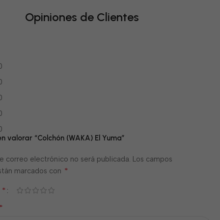
Opiniones de Clientes
0
0
0
0
0
 en valorar “Colchón (WAKA) El Yuma”
e correo electrónico no será publicada.
Los campos
*
están marcados con
*
n
*