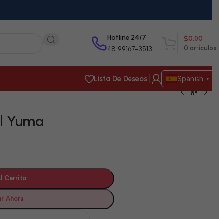
Hotline 24/7
$
0.00
0
artículos
48 99167-3513
Lista De Deseos
Spanish
▼
El Yuma
l Carrito
r Ahora