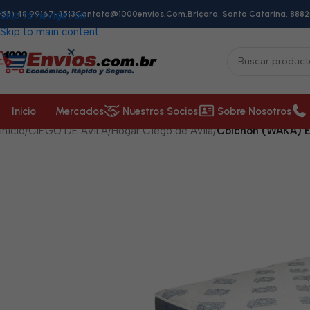
+55) 48 99167-3513
Skip to navigation
Contato@1000envios.com.br
Içara, Santa Catarina, 8882
Skip to main content
Inicio
Mercados
Nuestros Socios
Sobre Nosotros
Inicio
/
CIEGO DE ÁVILA
/
Hogar Ciego de Ávila
/
Colchón (WAKA) 