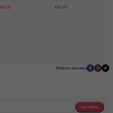
0
0
$
87.21
$
83.00
N
de
de
5
5
T
E
(
0
$
d
5
Enlaces Sociales