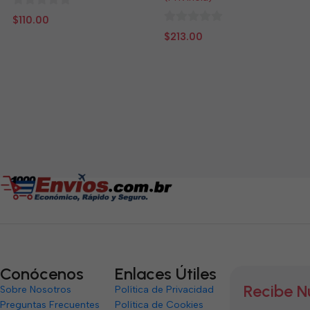
0
$
110.00
de
0
$
213.00
5
de
5
Conócenos
Enlaces Útiles
Recibe N
Sobre Nosotros
Política de Privacidad
Preguntas Frecuentes
Política de Cookies