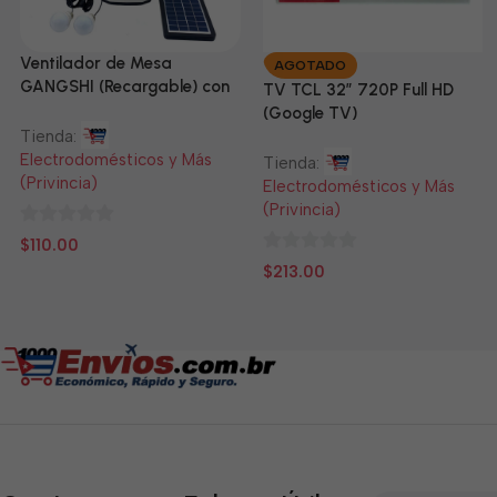
Ventilador de Mesa
AGOTADO
GANGSHI (Recargable) con
TV TCL 32” 720P Full HD
Panel Solar Incluido
(Google TV)
Tienda:
Electrodomésticos y Más
Tienda:
(Privincia)
Electrodomésticos y Más
(Privincia)
0
$
110.00
de
0
$
213.00
5
de
5