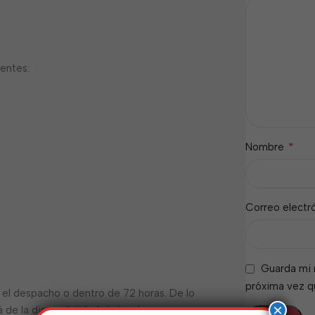
ientes:
*
Nombre
Correo electr
Guarda mi 
próxima vez 
ra el despacho o dentro de 72 horas. De lo
×
de la disponibilidad de la aduana.