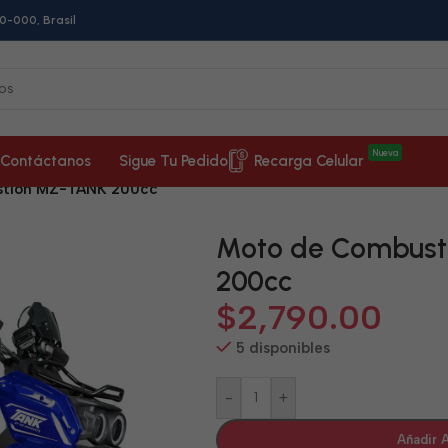
0-000, Brasil
Nueva
Contáctanos
Sigue Tu Pedido
Recarga Celular
stión MZ-TANK 200cc
Moto de Combus
200cc
$
2,790.00
5 disponibles
-
+
Añadir A