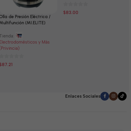
0
$
83.00
Olla de Presión Eléctrica /
N
de
Multifunción (MI.ELITE)
5
T
Tienda:
E
Electrodomésticos y Más
(
(Privincia)
0
$
0
d
$
87.21
de
5
5
Enlaces Sociales