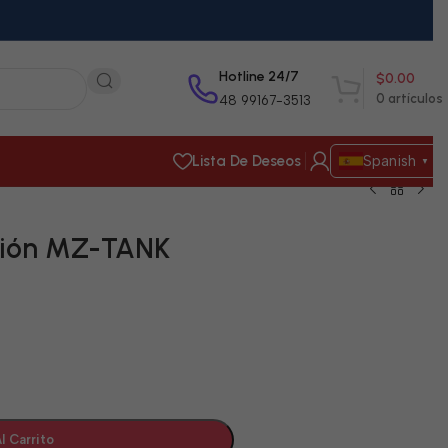
Hotline 24/7
$
0.00
0
artículos
48 99167-3513
Lista De Deseos
Spanish
▼
tión MZ-TANK
l Carrito