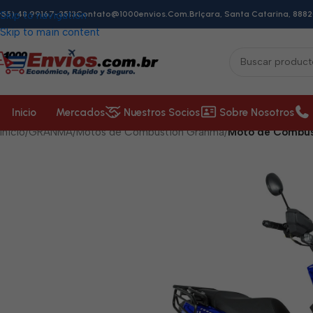
+55) 48 99167-3513
Skip to navigation
Contato@1000envios.com.br
Içara, Santa Catarina, 8882
Skip to main content
Inicio
Mercados
Nuestros Socios
Sobre Nosotros
Inicio
/
GRANMA
/
Motos de Combustión Granma
/
Moto de Combu