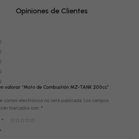
Opiniones de Clientes
0
0
0
0
0
o en valorar “Moto de Combustión MZ-TANK 200cc”
e correo electrónico no será publicada.
Los campos
*
están marcados con
*
n
*