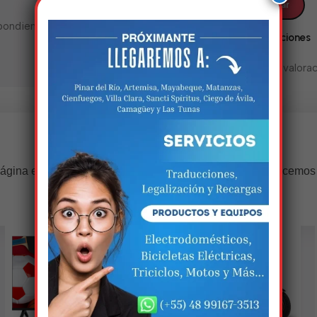
pondientes y vigentes al momento de ir a
Valoraciones
No hay valorac
Estamos trabalhando nisso!
ágina estará disponível com novidades incríveis. Agradecemos
compreensão.