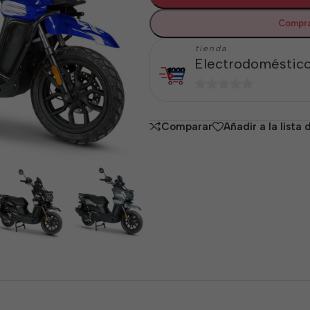
Compra
tienda
Electrodoméstico
0
de
Comparar
Añadir a la lista
5