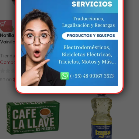
Em breve, esta página estará
disponível com novidades
-10%
-10%
incríveis. Agradecemos pela
Natilla de Chocolate y/o
Paquete de Chocolate en
paciência e compreensão.
Vainilla
Polvo (Choco Fiñe)
Tienda:
Tienda:
Combos Camagüey
Combos Camagüey
0
0
$
8.10
$
5.40
$
9.00
$
6.00
de
de
5
5