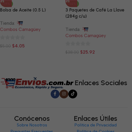
-19%
-32%
Bolsa de Aceite (0.5 L)
3 Paquetes de Café La Llave
(284g c/u)
Tienda:
Combos Camagüey
Tienda:
Combos Camagüey
0
$
4.05
$
5.00
0
de
$
25.92
$
38.00
de
5
5
Enlaces Sociales
Conócenos
Enlaces Útiles
Sobre Nosotros
Política de Privacidad
Preguntas Frecuentes
Política de Cookies