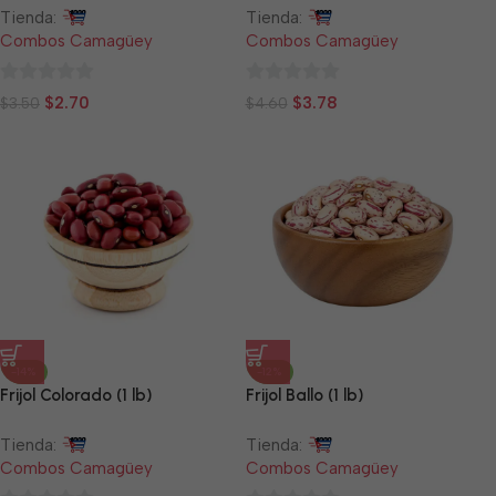
Tienda:
Tienda:
Combos Camagüey
Combos Camagüey
0
0
$
2.70
$
3.78
$
3.50
$
4.60
de
de
5
5
-14%
-12%
Frijol Colorado (1 lb)
Frijol Ballo (1 lb)
Tienda:
Tienda:
Combos Camagüey
Combos Camagüey