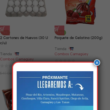
-6%
-28%
2 Cartones de Huevos (30 U
Paquete de Gelatina (200g)
c/u)
Tienda:
Tienda:
Combos Camagüey
Combos Camagüey
×
0
$
3.24
$
4.50
0
de
$
37.80
$
40.00
de
5
5
Estamos trabalhando
nisso!