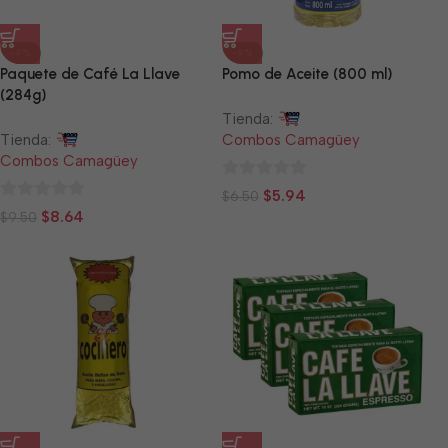
-9%
-9%
Paquete de Café La Llave
Pomo de Aceite (800 ml)
(284g)
Tienda:
Tienda:
Combos Camagüey
Combos Camagüey
0
$
5.94
$
6.50
0
de
$
8.64
$
9.50
de
5
5