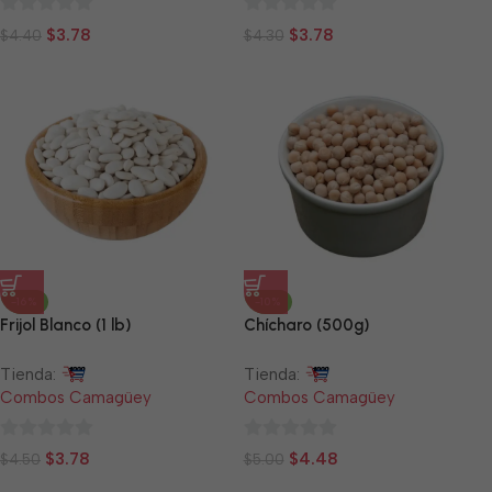
0
0
$
3.78
$
3.78
$
4.40
$
4.30
de
de
5
5
-16%
-10%
Frijol Blanco (1 lb)
Chícharo (500g)
Tienda:
Tienda:
Combos Camagüey
Combos Camagüey
0
0
$
3.78
$
4.48
$
4.50
$
5.00
de
de