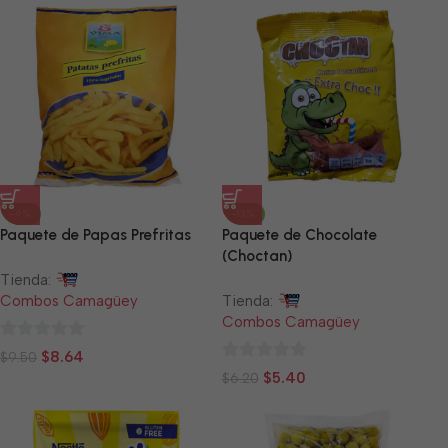
5
5
-9%
-13%
Paquete de Papas Prefritas
Paquete de Chocolate
(Choctan)
Tienda:
Combos Camagüey
Tienda:
Combos Camagüey
0
$
8.64
$
9.50
0
de
$
5.40
$
6.20
de
5
5