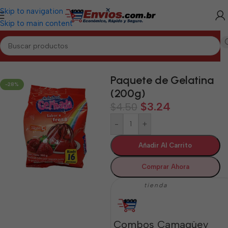
Skip to navigation
Skip to main content
Inicio
/
CAMAGÜEY
/
Alimentos Varios Camagüey
Paquete de Gelatina
-28%
(200g)
$
3.24
$
4.50
-
+
Añadir Al Carrito
Comprar Ahora
tienda
Combos Camagüey