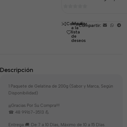
0
de
Añadir
Comparar
Compartir:
5
a la
lista
de
deseos
Descripción
1 Paquete de Gelatina de 200g (Sabor y Marca, Según
Disponibilidad)
¡¡¡Gracias Por Su Compra!!!
☎ 48 99167-3513 💪
Entrega 🚚: De 7 a 10 Días, Máximo de 10 a 15 Días.