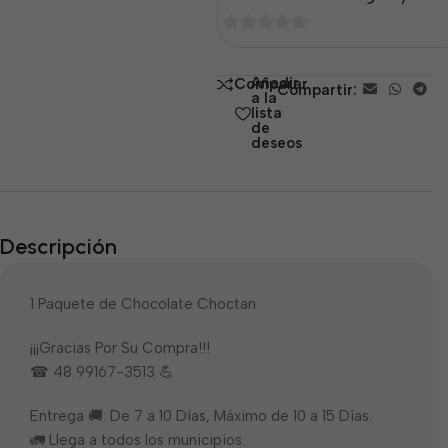
0
de
Añadir
Comparar
Compartir:
5
a la
lista
de
deseos
Descripción
1 Paquete de Chocolate Choctan
¡¡¡Gracias Por Su Compra!!!
☎ 48 99167-3513 💪
Entrega 🚚: De 7 a 10 Días, Máximo de 10 a 15 Días.
🚛 Llega a todos los municipios.