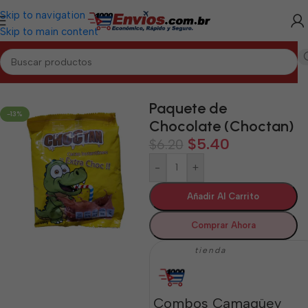
Skip to navigation
Skip to main content
Inicio
/
CAMAGÜEY
/
Alimentos Varios Camagüey
Paquete de
-13%
Chocolate (Choctan)
$
5.40
$
6.20
-
+
Añadir Al Carrito
Comprar Ahora
tienda
Combos Camagüey