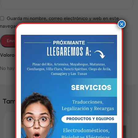
Guarda mi nombre, correo electrónico y web en este
×
navegador para la próxima vez que comente.
Valoraciones
No hay valoraciones aún.
Estamos trabalhando
nisso!
Em breve, esta página estará
También te puede interesar
disponível com novidades
incríveis. Agradecemos pela
paciência e compreensão.