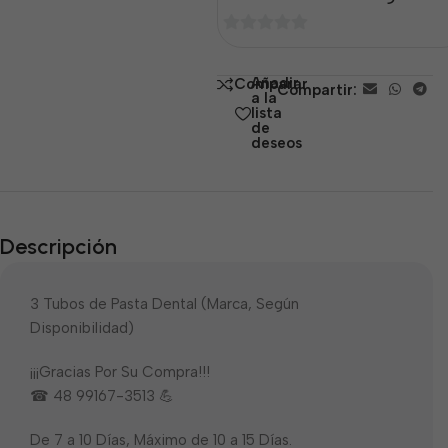
0
de
Añadir
Comparar
Compartir:
5
a la
lista
de
deseos
Descripción
3 Tubos de Pasta Dental (Marca, Según
Disponibilidad)
¡¡¡Gracias Por Su Compra!!!
☎ 48 99167-3513 💪
De 7 a 10 Días, Máximo de 10 a 15 Días.