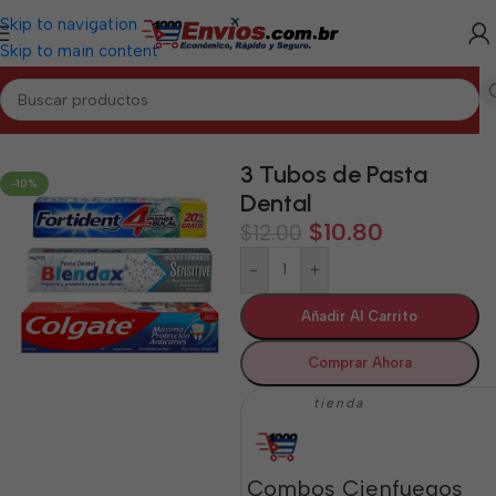
Skip to navigation
Skip to main content
Inicio
/
CIENFUEGOS
/
Aseo y Cuidado Personal Cienfuegos
3 Tubos de Pasta
-10%
Dental
$
10.80
$
12.00
-
+
Añadir Al Carrito
Comprar Ahora
tienda
Combos Cienfuegos