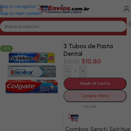
Skip to navigation
Skip to main content
nicio
/
SANCTI SPÍRITUS
/
Aseo y Cuidado Personal Sancti Spíritus
3 Tubos de Pasta
-10%
Dental
$
10.80
$
12.00
-
+
Añadir Al Carrito
Comprar Ahora
tienda
Combos Sancti Spíritus