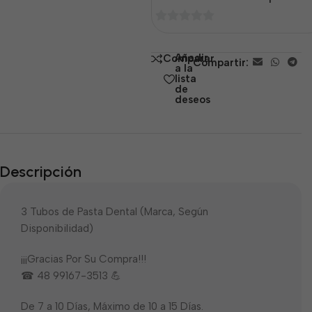
0
de
Añadir
Comparar
Compartir:
5
a la
lista
de
deseos
Descripción
3 Tubos de Pasta Dental (Marca, Según
Disponibilidad)
¡¡¡Gracias Por Su Compra!!!
☎ 48 99167-3513 💪
De 7 a 10 Días, Máximo de 10 a 15 Días.