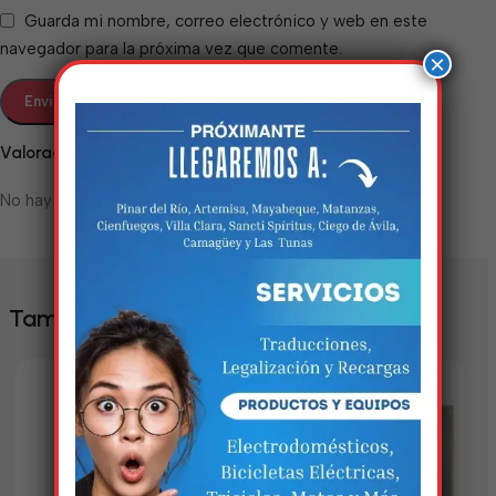
Guarda mi nombre, correo electrónico y web en este
navegador para la próxima vez que comente.
×
Valoraciones
No hay valoraciones aún.
Estamos trabalhando
nisso!
También te puede interesar
Em breve, esta página estará
disponível com novidades
incríveis. Agradecemos pela
paciência e compreensão.