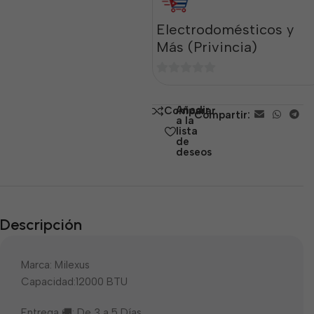
Electrodomésticos y
Más (Privincia)
0
de
Añadir
Comparar
Compartir:
5
a la
lista
de
deseos
Descripción
Marca: Milexus
Capacidad:12000 BTU
Entrega 🚚: De 3 a 5 Días