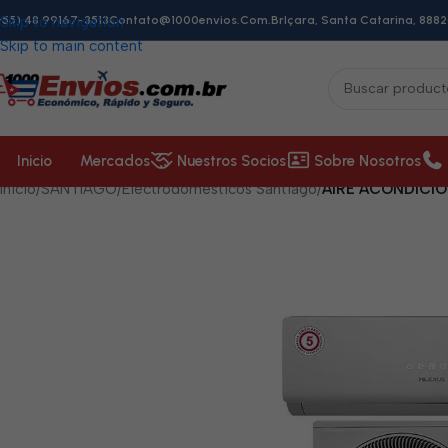
+55) 48 99167-3513
Skip to navigation
Contato@1000envios.com.br
Içara, Santa Catarina, 8882
Skip to main content
Inicio
Mercados
Nuestros Socios
Sobre Nosotros
Inicio
/
SANTIAGO
/
Electrodomésticos Santiago
/
AIRE ACONDICIO