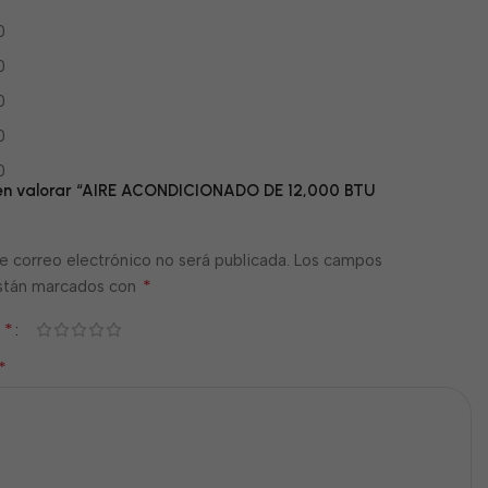
0
0
0
0
0
o en valorar “AIRE ACONDICIONADO DE 12,000 BTU
e correo electrónico no será publicada.
Los campos
*
están marcados con
*
n
*