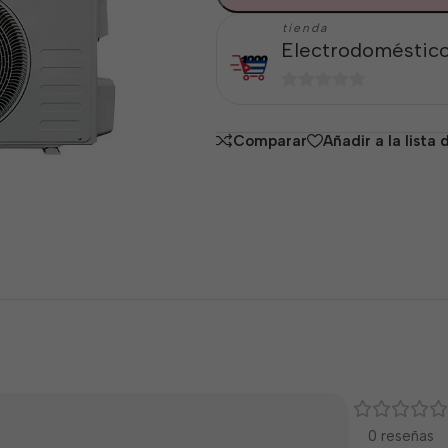
tienda
Electrodoméstico
0
de
Comparar
Añadir a la lista
5
0 reseñas