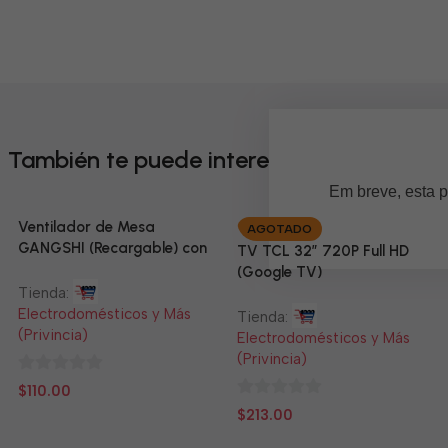
También te puede interesar
Em breve, esta p
Ventilador de Mesa
AGOTADO
GANGSHI (Recargable) con
TV TCL 32” 720P Full HD
Panel Solar Incluido
(Google TV)
Tienda:
Electrodomésticos y Más
Tienda:
(Privincia)
Electrodomésticos y Más
(Privincia)
0
$
110.00
de
0
$
213.00
5
de