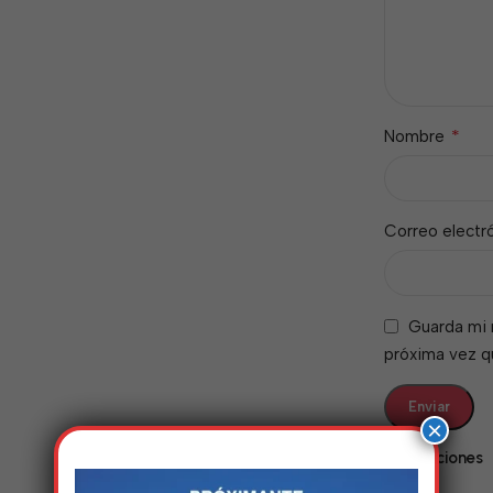
*
Nombre
Correo electr
Guarda mi 
próxima vez 
×
Valoraciones