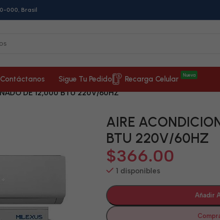
0-000, Brasil
Nueva
Contáctanos
Sigue Tu Pedido
Recarga Celular
NADO DE 12,000 BTU 220V/60HZ
AIRE ACONDICION
BTU 220V/60HZ
$
366.00
1 disponibles
Añadir A
Compra