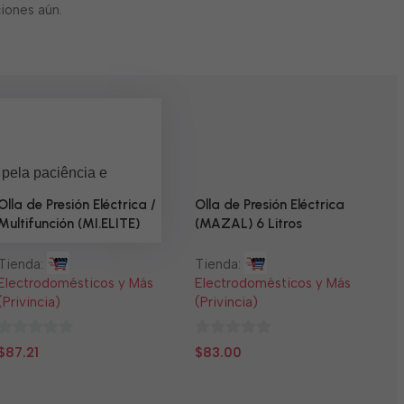
iones aún.
 pela paciência e
Olla de Presión Eléctrica /
Olla de Presión Eléctrica
Multifunción (MI.ELITE)
(MAZAL) 6 Litros
Tienda:
Tienda:
Electrodomésticos y Más
Electrodomésticos y Más
(Privincia)
(Privincia)
0
0
$
87.21
$
83.00
N
de
de
5
5