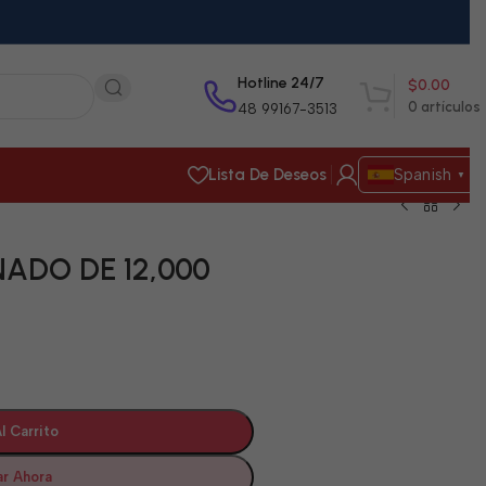
Hotline 24/7
$
0.00
0
artículos
48 99167-3513
Lista De Deseos
Spanish
▼
ADO DE 12,000
l Carrito
r Ahora