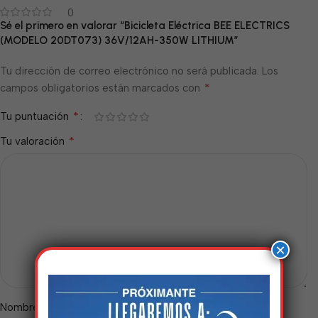
0
Sé el primero en valorar “Bicicleta Eléctrica BEE ELECTRICS
(MODELO 20DT073) 36V/12AH-350W LITHIUM”
Tu dirección de correo electrónico no será publicada.
Los
*
campos obligatorios están marcados con
*
Tu puntuación
*
Tu valoración
×
*
Nombre