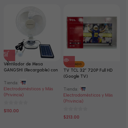
Ventilador de Mesa
TV
AGOTADO
GANGSHI (Recargable) con
LE
TV TCL 32” 720P Full HD
Panel Solar Incluido
(Google TV)
Tienda:
Ti
Electrodomésticos y Más
El
Tienda:
(Privincia)
(P
Electrodomésticos y Más
(Privincia)
0
0
$
110.00
$
0
de
d
$
213.00
de
5
5