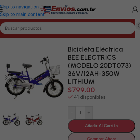
Skip to navigation
Skip to main content
Inicio
/
CAMAGÜEY
/
Motos y Bicicletas Eléctricas Camagüey
Bicicleta Eléctrica
BEE ELECTRICS
(MODELO 20DT073)
36V/12AH-350W
LITHIUM
$
799.00
41 disponibles
-
+
Añadir Al Carrito
Comprar Ahora