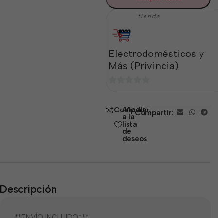
tienda
Electrodomésticos y
Más (Privincia)
0
de
Añadir
Comparar
Compartir:
5
a la
lista
de
deseos
Descripción
**ENVÍO INCLUIDO***