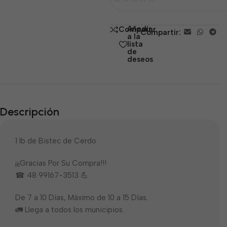
0
de
Añadir
Comparar
Compartir:
5
a la
lista
de
deseos
Descripción
1 lb de Bistec de Cerdo
¡¡¡Gracias Por Su Compra!!!
☎ 48 99167-3513 💪
De 7 a 10 Días, Máximo de 10 a 15 Días.
🚛 Llega a todos los municipios.