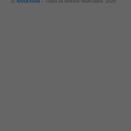
Ⓒ
1000Envíos
- Todos os direitos reservados. 2025