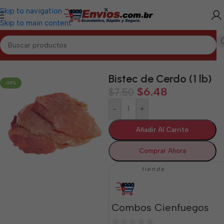
Skip to navigation
Skip to main content
Inicio
/
CIENFUEGOS
/
Cárnicos Cienfuegos
Bistec de Cerdo (1 lb)
-14%
$
6.48
$
7.50
-
+
Añadir Al Carrito
Comprar Ahora
tienda
Combos Cienfuegos