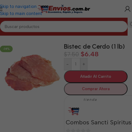
Skip to navigation
Skip to main content
Inicio
/
SANCTI SPÍRITUS
/
Cárnicos Sancti Spíritus
Bistec de Cerdo (1 lb)
-14%
$
6.48
$
7.50
-
+
Añadir Al Carrito
Comprar Ahora
tienda
Combos Sancti Spíritus