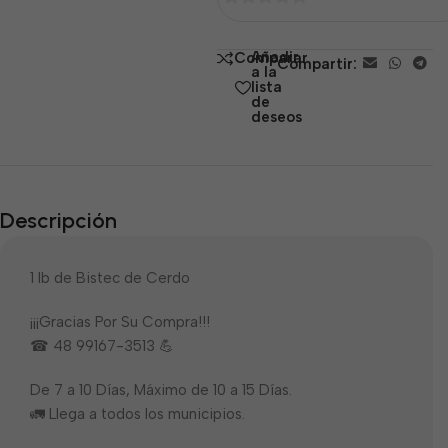
0
de
Añadir
Comparar
Compartir:
5
a la
lista
de
deseos
Descripción
1 lb de Bistec de Cerdo
¡¡¡Gracias Por Su Compra!!!
☎ 48 99167-3513 💪
De 7 a 10 Días, Máximo de 10 a 15 Días.
🚛 Llega a todos los municipios.