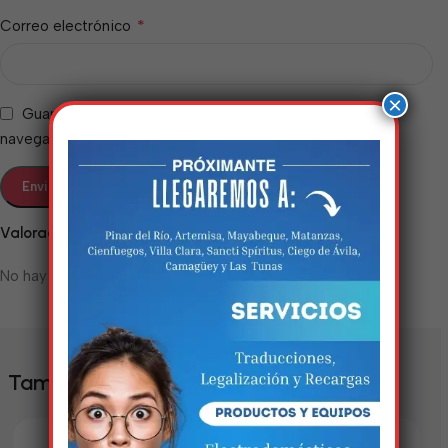
*
Correo electrónico
×
Guarda mi nombre, correo electrónico y web en este
navegador para la próxima vez que comente.
Valoraciones
Estamos trabalhando
No hay valoraciones aún.
nisso!
Em breve, esta página estará
disponível com novidades
También te puede interesar
incríveis. Agradecemos pela
paciência e compreensão.