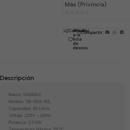
Más (Privincia)
0
de
Añadir
Comparar
Compartir:
5
a la
lista
de
deseos
Descripción
Marca: VIVAMAX
Modelo: YB-003-30L
Capacidad: 30 Litros
Voltaje: 220V – 60Hz
Potencia: 2.0 kW
Temperatura Máxima: 75 °C