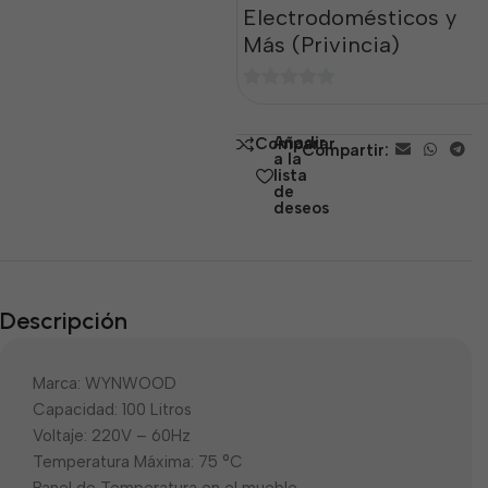
Electrodomésticos y
Más (Privincia)
0
de
Añadir
Comparar
Compartir:
5
a la
lista
de
deseos
Descripción
Marca: WYNWOOD
Capacidad: 100 Litros
Voltaje: 220V – 60Hz
Temperatura Máxima: 75 °C