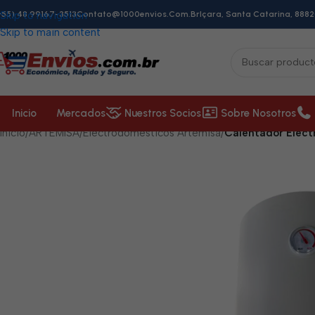
+55) 48 99167-3513
Skip to navigation
Contato@1000envios.com.br
Içara, Santa Catarina, 8882
Skip to main content
Inicio
Mercados
Nuestros Socios
Sobre Nosotros
Inicio
/
ARTEMISA
/
Electrodomésticos Artemisa
/
Calentador Eléct