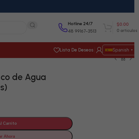
Hotline 24/7
$
0.00
0
artículos
48 99167-3513
Lista De Deseos
Spanish
▼
ico de Agua
s)
l Carrito
r Ahora