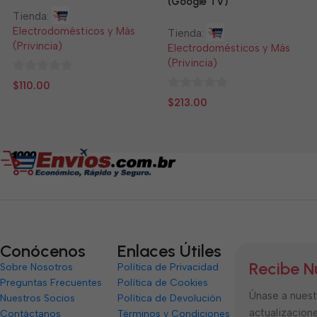
(Google TV)
Tienda:
Electrodomésticos y Más
Tienda:
(Privincia)
Electrodomésticos y Más
(Privincia)
0
$
110.00
de
0
$
213.00
5
de
5
Conócenos
Enlaces Útiles
Recibe N
Sobre Nosotros
Política de Privacidad
Preguntas Frecuentes
Política de Cookies
Únase a nuestr
Nuestros Socios
Política de Devolución
actualizacione
Contáctanos
Términos y Condiciones