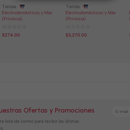
Tienda:
Tienda:
Electrodomésticos y Más
Electrodomésticos y Más
(Privincia)
(Privincia)
0
0
$
274.00
$
3,270.00
de
de
5
5
uestras Ofertas y Promociones
a lista de correo para recibir las últimas
s.