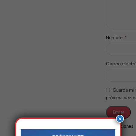
*
Nombre
Correo electr
Guarda mi 
próxima vez 
×
Valoraciones