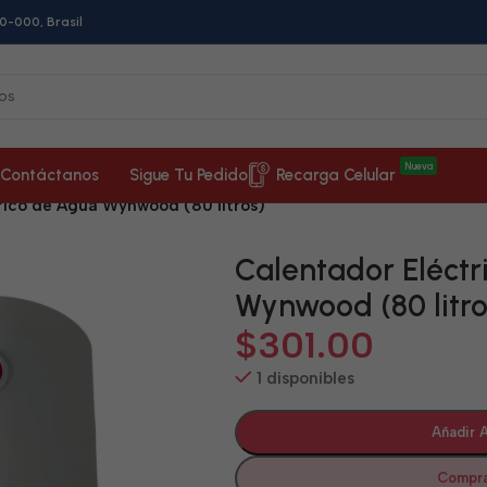
0-000, Brasil
Nueva
Contáctanos
Sigue Tu Pedido
Recarga Celular
rico de Agua Wynwood (80 litros)
Calentador Eléctr
Wynwood (80 litro
$
301.00
1 disponibles
Añadir A
Compra