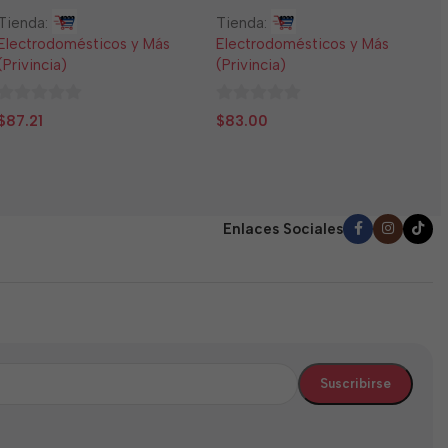
T
Tienda:
Tienda:
E
Electrodomésticos y Más
Electrodomésticos y Más
(
(Privincia)
(Privincia)
0
$
0
0
d
$
87.21
$
83.00
de
de
5
5
5
Enlaces Sociales