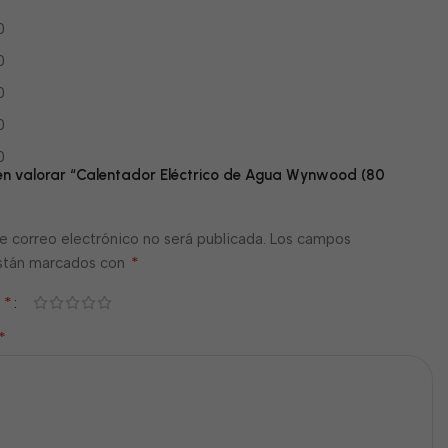
0
0
0
0
0
 en valorar “Calentador Eléctrico de Agua Wynwood (80
e correo electrónico no será publicada.
Los campos
*
están marcados con
*
n
*