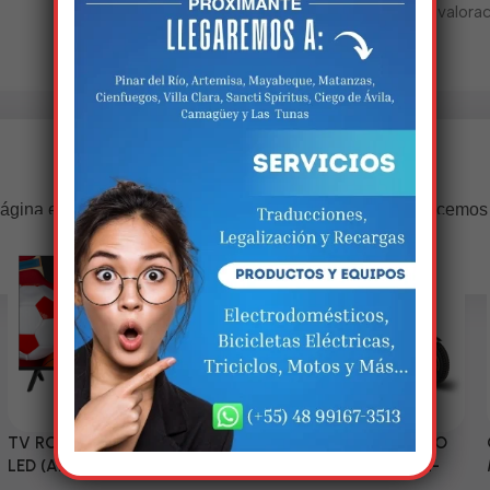
No hay valorac
Estamos trabalhando nisso!
ágina estará disponível com novidades incríveis. Agradecemos
compreensão.
TV RCA 43” 1080P Full HD
Triciclo Eléctrico (MODELO
LED (Android Smart TV)
ZJ150-R) 60V/45~52AH-
1200W