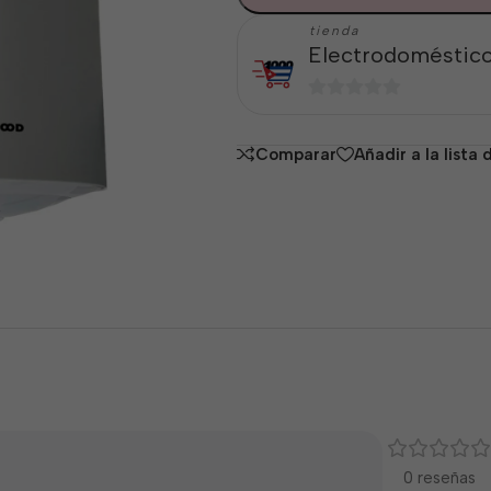
tienda
Electrodoméstico
0
de
Comparar
Añadir a la lista
5
0 reseñas