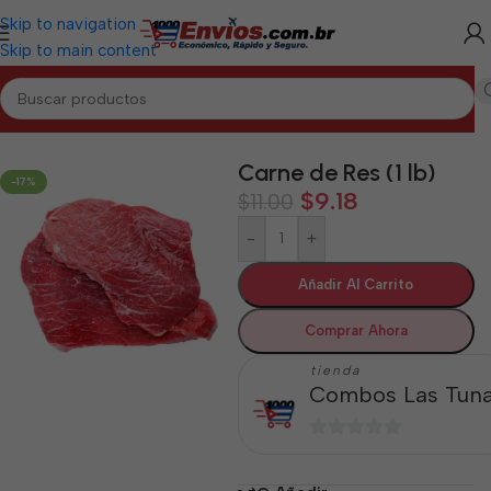
Skip to navigation
Skip to main content
Inicio
/
LAS TUNAS
/
Cárnicos Las Tunas
Carne de Res (1 lb)
-17%
$
9.18
$
11.00
-
+
Añadir Al Carrito
Comprar Ahora
tienda
Combos Las Tun
0
de