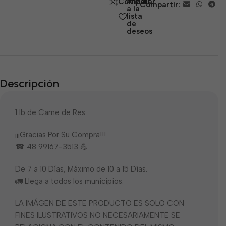
Añadir
Comparar
Compartir:
5
a la
lista
de
deseos
Descripción
1 lb de Carne de Res
¡¡¡Gracias Por Su Compra!!!
☎ 48 99167-3513 💪
De 7 a 10 Días, Máximo de 10 a 15 Días.
🚛 Llega a todos los municipios.
LA IMÁGEN DE ESTE PRODUCTO ES SOLO CON
FINES ILUSTRATIVOS NO NECESARIAMENTE SE