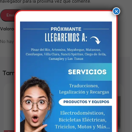
navegador para la próxima vez que comente.
×
Valoraciones
No hay valoraciones aún.
Estamos trabalhando
nisso!
También te puede interesar
Em breve, esta página estará
disponível com novidades
incríveis. Agradecemos pela
paciência e compreensão.