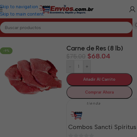
Skip to navigation
Skip to main content
Inicio
/
SANCTI SPÍRITUS
/
Cárnicos Sancti Spíritus
Carne de Res (8 lb)
-9%
$
68.04
$
75.00
-
+
Añadir Al Carrito
Comprar Ahora
tienda
Combos Sancti Spíritus