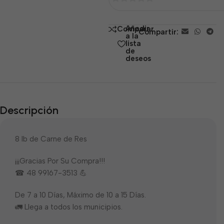
0
de
Añadir
Comparar
Compartir:
5
a la
lista
de
deseos
Descripción
8 lb de Carne de Res
¡¡¡Gracias Por Su Compra!!!
☎ 48 99167-3513 💪
De 7 a 10 Días, Máximo de 10 a 15 Días.
🚛 Llega a todos los municipios.