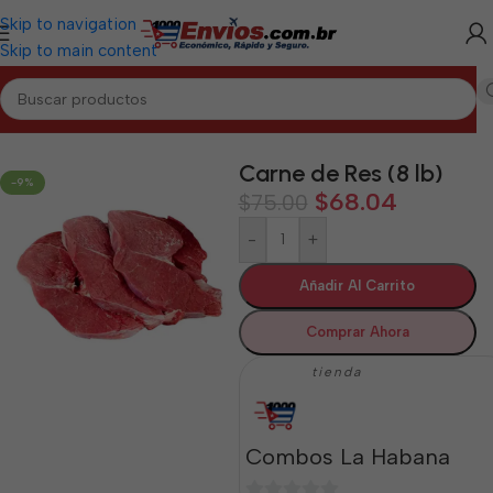
Skip to navigation
Skip to main content
Inicio
/
LA HABANA
/
Cárnicos La Habana
Carne de Res (8 lb)
-9%
$
68.04
$
75.00
-
+
Añadir Al Carrito
Comprar Ahora
tienda
Combos La Habana