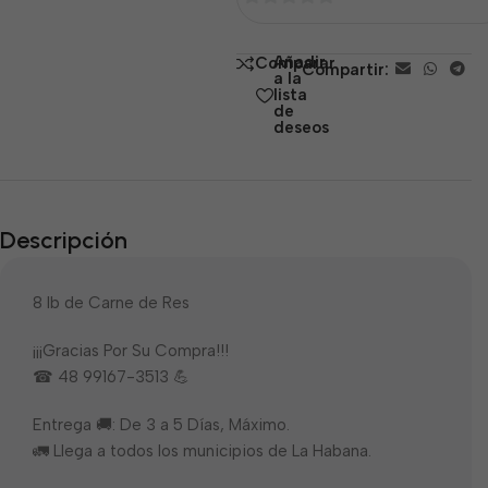
0
de
Añadir
Comparar
Compartir:
5
a la
lista
de
deseos
Descripción
8 lb de Carne de Res
¡¡¡Gracias Por Su Compra!!!
☎ 48 99167-3513 💪
Entrega 🚚: De 3 a 5 Días, Máximo.
🚛 Llega a todos los municipios de La Habana.