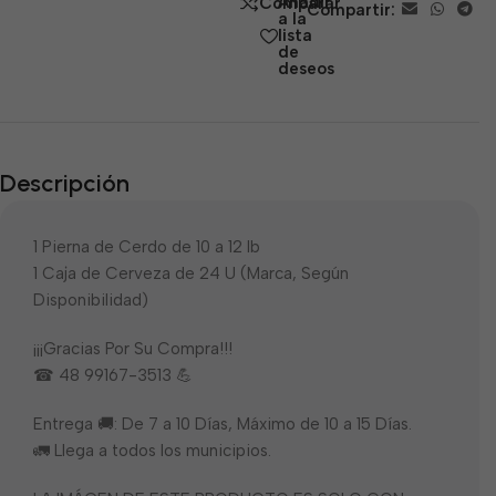
Añadir
Comparar
Compartir:
5
a la
lista
de
deseos
Descripción
1 Pierna de Cerdo de 10 a 12 lb
1 Caja de Cerveza de 24 U (Marca, Según
Disponibilidad)
¡¡¡Gracias Por Su Compra!!!
☎ 48 99167-3513 💪
Entrega 🚚: De 7 a 10 Días, Máximo de 10 a 15 Días.
🚛 Llega a todos los municipios.