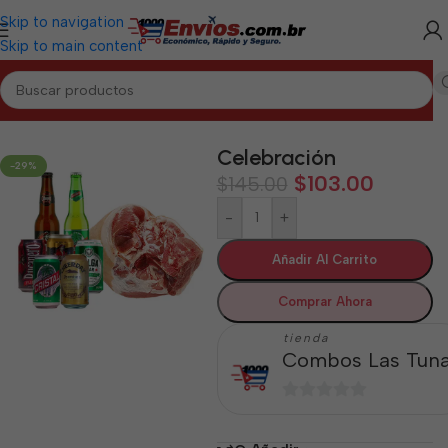
Skip to navigation
Skip to main content
Inicio
/
LAS TUNAS
/
Combos Las Tunas
Celebración
-29%
$
103.00
$
145.00
-
+
Añadir Al Carrito
Comprar Ahora
tienda
Combos Las Tun
0
de