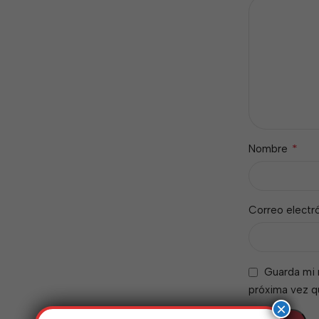
*
Nombre
Correo electr
Guarda mi 
próxima vez 
×