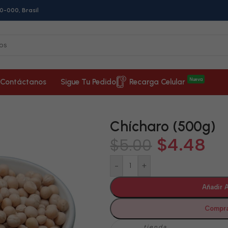
0-000, Brasil
Nueva
Contáctanos
Sigue Tu Pedido
Recarga Celular
Chícharo (500g)
$
4.48
$
5.00
-
+
Añadir A
Compra
tienda