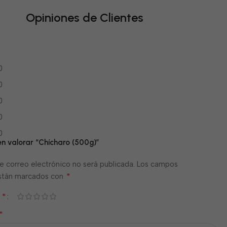
Opiniones de Clientes
0
0
0
0
0
en valorar “Chícharo (500g)”
e correo electrónico no será publicada.
Los campos
*
están marcados con
*
n
*