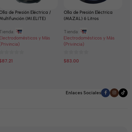
Olla de Presión Eléctrica /
Olla de Presión Eléctrica
N
Multifunción (MI.ELITE)
(MAZAL) 6 Litros
T
Tienda:
Tienda:
E
Electrodomésticos y Más
Electrodomésticos y Más
(
(Privincia)
(Privincia)
0
$
0
0
d
$
87.21
$
83.00
de
de
5
5
5
Enlaces Sociales