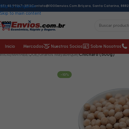
+55) 48 99167-3513
Skip to navigation
Contato@1000envios.com.br
Içara, Santa Catarina, 8882
Skip to main content
Inicio
Mercados
Nuestros Socios
Sobre Nosotros
Inicio
/
MAYABEQUE
/
Granos Mayabeque
/
Chícharo (500g)
-10%