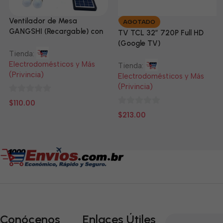
Ventilador de Mesa
AGOTADO
GANGSHI (Recargable) con
TV TCL 32” 720P Full HD
Panel Solar Incluido
(Google TV)
Tienda:
Electrodomésticos y Más
Tienda:
(Privincia)
Electrodomésticos y Más
(Privincia)
0
$
110.00
de
0
$
213.00
5
de
5
Conócenos
Enlaces Útiles