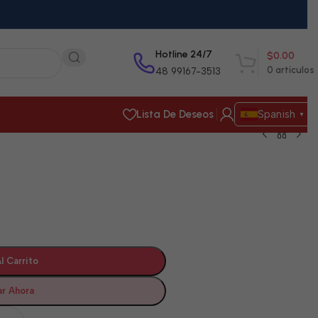
Hotline 24/7
$
0.00
0
artículos
48 99167-3513
Lista De Deseos
Spanish
▼
l Carrito
r Ahora