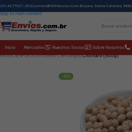
+55) 48 99167-3513
Skip to navigation
Contato@1000envios.com.br
Içara, Santa Catarina, 8882
Skip to main content
Inicio
Mercados
Nuestros Socios
Sobre Nosotros
Inicio
/
CIENFUEGOS
/
Granos Cienfuegos
/
Chícharo (500g)
-10%