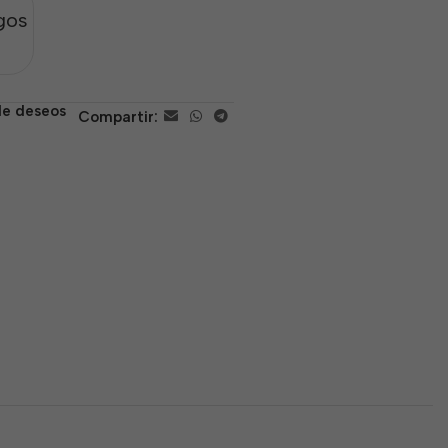
gos
 de deseos
Compartir: