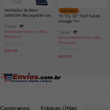
Ventilador de Mesa
AGOTADO
GANGSHI (Recargable) con
TV TCL 32” 720P Full HD
Panel Solar Incluido
(Google TV)
Tienda:
Electrodomésticos y Más
Tienda:
(Privincia)
Electrodomésticos y Más
(Privincia)
0
$
110.00
de
0
$
213.00
5
de
5
Conócenos
Enlaces Útiles