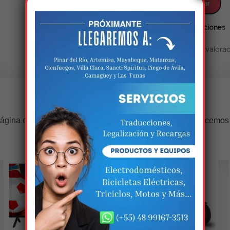
Valoraciones
No hay valorac
Estamos trabalhando nisso!
ágina estará disponível com novidades incríveis. Agradecemos
compreensão.