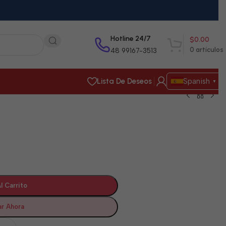
Hotline 24/7
$
0.00
0
artículos
48 99167-3513
Lista De Deseos
Spanish
▼
l Carrito
r Ahora