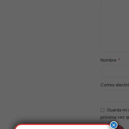
*
Nombre
Correo electr
Guarda mi 
próxima vez 
×