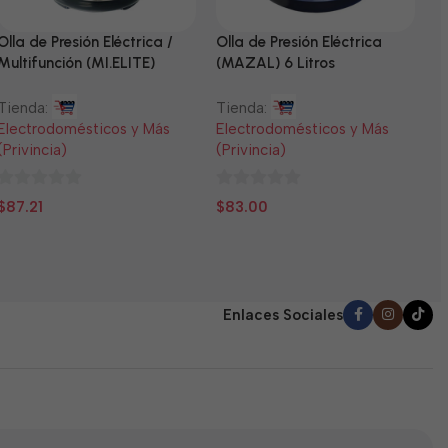
Olla de Presión Eléctrica /
Olla de Presión Eléctrica
N
Multifunción (MI.ELITE)
(MAZAL) 6 Litros
T
Tienda:
Tienda:
E
Electrodomésticos y Más
Electrodomésticos y Más
(
(Privincia)
(Privincia)
0
$
0
0
d
$
87.21
$
83.00
de
de
5
5
5
Enlaces Sociales