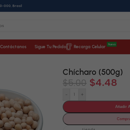
0-000, Brasil
Nueva
Contáctanos
Sigue Tu Pedido
Recarga Celular
Chícharo (500g)
$
4.48
$
5.00
-
+
Añadir A
Compra
tienda