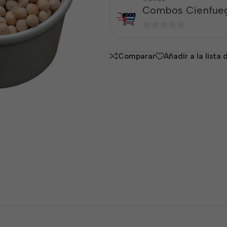
Combos Cienfue
0
de
Comparar
Añadir a la lista
5