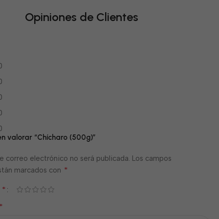
Opiniones de Clientes
0
0
0
0
0
en valorar “Chícharo (500g)”
e correo electrónico no será publicada.
Los campos
*
están marcados con
*
n
*