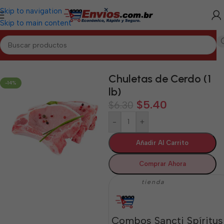
Skip to navigation
Skip to main content
Inicio
/
SANCTI SPÍRITUS
/
Cárnicos Sancti Spíritus
Chuletas de Cerdo (1
-14%
lb)
$
5.40
$
6.30
-
+
Añadir Al Carrito
Comprar Ahora
tienda
Combos Sancti Spíritus