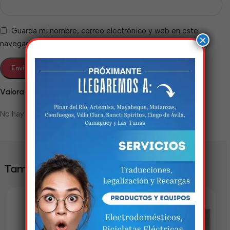
Guarda mi nombre, correo electrónico y web en este
×
navegador para la próxima vez que comente.
Valoraciones
No hay valoraciones aún.
Estamos trabalhando
nisso!
Em breve, esta página estará
También te puede interesar
disponível com novidades
incríveis. Agradecemos pela
paciência e compreensão.