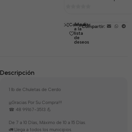
0
de
Añadir
Comparar
Compartir:
5
a la
lista
de
deseos
Descripción
1 lb de Chuletas de Cerdo
¡¡¡Gracias Por Su Compra!!!
☎ 48 99167-3513 💪
De 7 a 10 Días, Máximo de 10 a 15 Días.
🚛 Llega a todos los municipios.