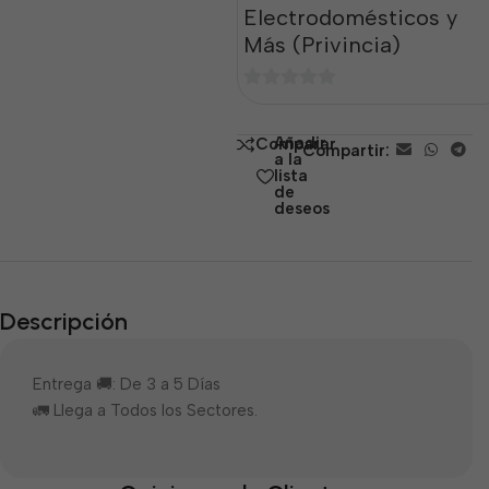
Electrodomésticos y
Más (Privincia)
0
de
Añadir
Comparar
Compartir:
5
a la
lista
de
deseos
Descripción
Entrega 🚚: De 3 a 5 Días
🚛 Llega a Todos los Sectores.