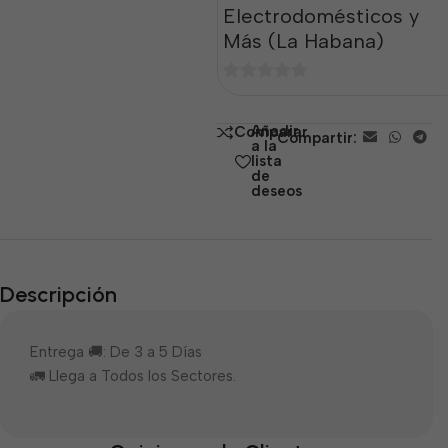
Electrodomésticos y
Más (La Habana)
0
de
Añadir
Comparar
Compartir:
5
a la
lista
de
deseos
Descripción
Entrega 🚚: De 3 a 5 Días
🚛 Llega a Todos los Sectores.