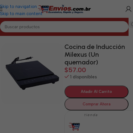
Skip to navigation
Skip to main content
Inicio
/
LA HABANA
/
Electrodomésticos La Habana
Cocina de Inducción
Milexus (Un
quemador)
$
57.00
1 disponibles
Añadir Al Carrito
Comprar Ahora
tienda