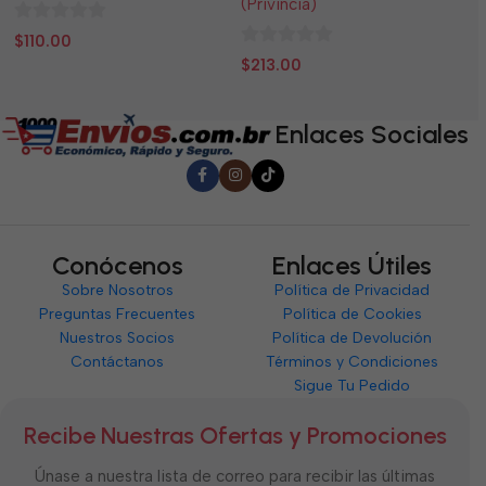
(Privincia)
0
0
$
110.00
$
0
de
d
$
213.00
de
5
5
5
Enlaces Sociales
Conócenos
Enlaces Útiles
Sobre Nosotros
Política de Privacidad
Preguntas Frecuentes
Política de Cookies
Nuestros Socios
Política de Devolución
Contáctanos
Términos y Condiciones
Sigue Tu Pedido
Recibe Nuestras Ofertas y Promociones
Únase a nuestra lista de correo para recibir las últimas