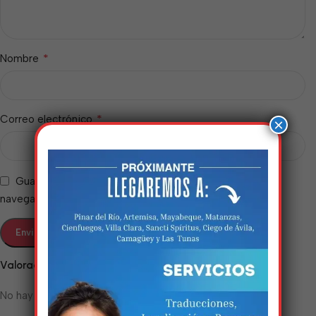
*
Nombre
*
Correo electrónico
×
Guarda mi nombre, correo electrónico y web en este
navegador para la próxima vez que comente.
Estamos trabalhando
nisso!
Valoraciones
Em breve, esta página estará
No hay valoraciones aún.
disponível com novidades