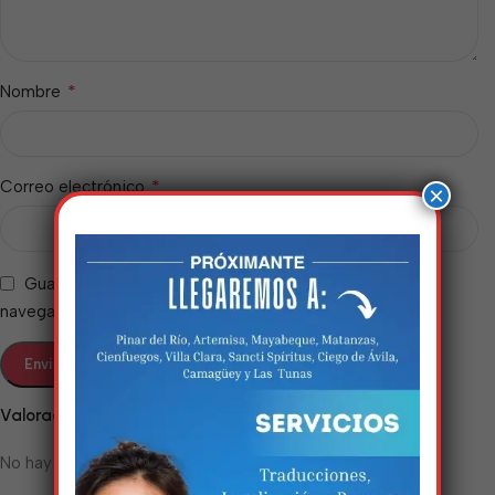
*
Nombre
*
Correo electrónico
×
Guarda mi nombre, correo electrónico y web en este
navegador para la próxima vez que comente.
Estamos trabalhando
nisso!
Valoraciones
Em breve, esta página estará
No hay valoraciones aún.
disponível com novidades