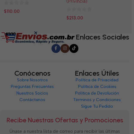
(Privincia)
0
0
$
110.00
$
0
de
d
$
213.00
de
5
5
5
Enlaces Sociales
Conócenos
Enlaces Útiles
Sobre Nosotros
Política de Privacidad
Preguntas Frecuentes
Política de Cookies
Nuestros Socios
Política de Devolución
Contáctanos
Términos y Condiciones
Sigue Tu Pedido
Recibe Nuestras Ofertas y Promociones
Únase a nuestra lista de correo para recibir las últimas