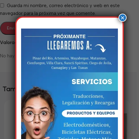
Guarda mi nombre, correo electrónico y web en este
navegador para la próxima vez que comente.
×
Valoraciones
No hay valoraciones aún.
Estamos trabalhando
nisso!
También te puede interesar
Em breve, esta página estará
disponível com novidades
incríveis. Agradecemos pela
paciência e compreensão.