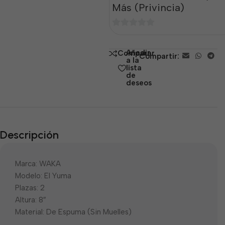
Más (Privincia)
0
de
Añadir
Comparar
Compartir:
5
a la
lista
de
deseos
Descripción
Marca: WAKA
Modelo: El Yuma
Plazas: 2
Altura: 8″
Material: De Espuma (Sin Muelles)