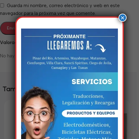
Guarda mi nombre, correo electrónico y web en este
navegador para la próxima vez que comente.
×
Valoraciones
No hay valoraciones aún.
Estamos trabalhando
nisso!
También te puede interesar
Em breve, esta página estará
disponível com novidades
incríveis. Agradecemos pela
paciência e compreensão.