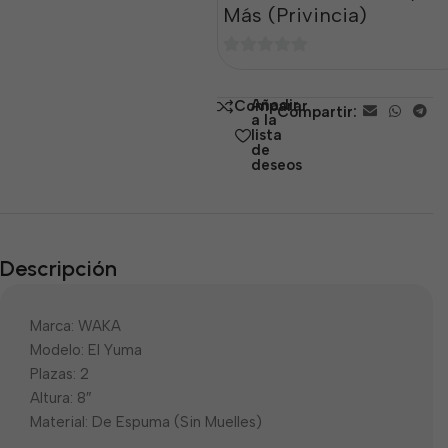
Más (Privincia)
0
de
Añadir
Comparar
Compartir:
5
a la
lista
de
deseos
Descripción
Marca: WAKA
Modelo: El Yuma
Plazas: 2
Altura: 8″
Material: De Espuma (Sin Muelles)