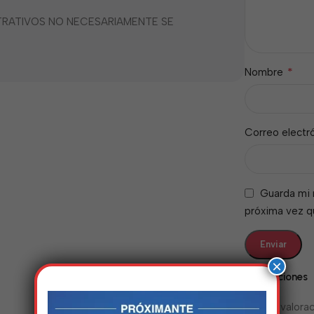
STRATIVOS NO NECESARIAMENTE SE
*
Nombre
Correo electr
Guarda mi 
próxima vez 
×
Valoraciones
No hay valorac