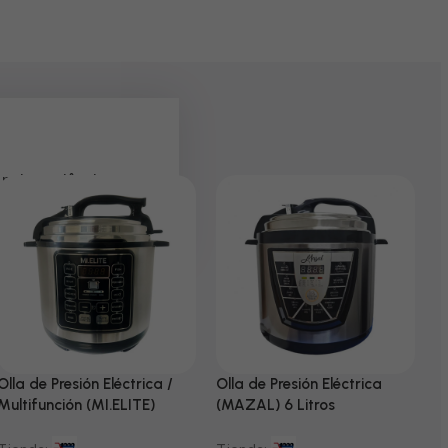
 pela paciência e
Olla de Presión Eléctrica /
Olla de Presión Eléctrica
N
Multifunción (MI.ELITE)
(MAZAL) 6 Litros
T