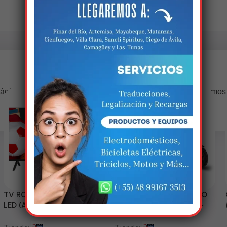
Estamos trabalhando nisso!
ágina estará disponível com novidades incríveis. Agradecemos
compreensão.
TV RCA 43” 1080P Full HD
Triciclo Eléctrico (MODELO
LED (Android Smart TV)
ZJ150-R) 60V/45~52AH-
1200W