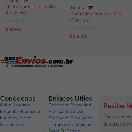
Tienda:
Electrodomésticos y Más
Tienda:
(Privincia)
Electrodomésticos y Más
(Privincia)
0
$
110.00
de
0
$
213.00
5
de
5
Conócenos
Enlaces Útiles
Recibe N
Sobre Nosotros
Política de Privacidad
Preguntas Frecuentes
Política de Cookies
Únase a nuestr
Nuestros Socios
Política de Devolución
actualizacione
Contáctanos
Términos y Condiciones
Sigue Tu Pedido