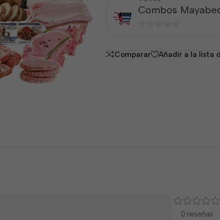
Combos Mayabe
0
de
Comparar
Añadir a la lista
5
0 reseñas