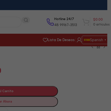
Hotline 24/7
$
0.00
0
artículos
48 99167-3513
Lista De Deseos
Spanish
▼
0
l Carrito
r Ahora