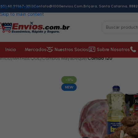
+55) 48 99167-3513
Skip to navigation
Contato@1000envios.com.br
Içara, Santa Catarina, 8882
Skip to main content
Inicio
Mercados
Nuestros Socios
Sobre Nosotros
Inicio
/
MAYABEQUE
/
Combos Mayabeque
/
Combo 120
-11%
NEW