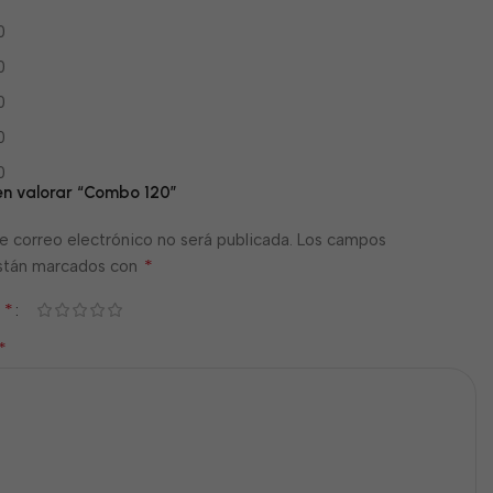
0
0
0
0
0
 en valorar “Combo 120”
e correo electrónico no será publicada.
Los campos
*
están marcados con
*
n
*