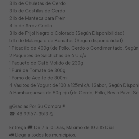
3 lb de Chuletas de Cerdo
3 lb de Costillas de Cerdo
2 lb de Manteca para Freír
4 lb de Arroz Criollo
3 lb de Frijol Negro o Colorado (Según Disponibilidad)
5 lb de Malanga o de Boniatos (Según disponibilidad)
1 Picadillo de 400g (de Pollo, Cerdo o Condimentado, Según 
2 Paquetes de Salchichas de 6 U c/u
1 Paquete de Café Molido de 230g
1 Puré de Tomate de 300g
1 Pomo de Aceite de 800ml
4 Vasitos de Yogurt de 100 a 125ml c/u (Sabor, Según Disponi
6 Hamburguesas de 80g c/u (de Cerdo, Pollo, Res o Pavo, Se
¡¡¡Gracias Por Su Compra!!!
☎ 48 99167-3513 💪
Entrega 🚚: De 7 a 10 Días, Máximo de 10 a 15 Días.
🚛 Llega a todos los municipios.