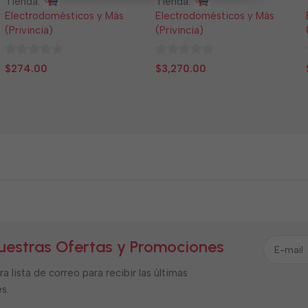
Tienda:
Tienda:
Electrodomésticos y Más
Electrodomésticos y Más
(Privincia)
(Privincia)
0
0
$
274.00
$
3,270.00
de
de
5
5
uestras Ofertas y Promociones
a lista de correo para recibir las últimas
s.