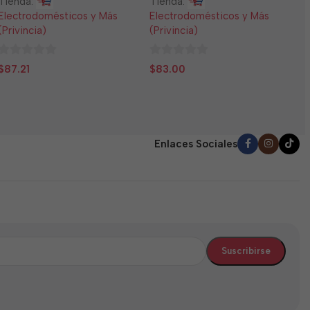
Tienda:
Tienda:
E
Electrodomésticos y Más
Electrodomésticos y Más
(
(Privincia)
(Privincia)
0
$
0
0
d
$
87.21
$
83.00
de
de
5
5
5
Enlaces Sociales