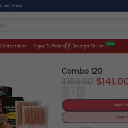
0-000, Brasil
Nueva
Contáctanos
Sigue Tu Pedido
Recarga Celular
Combo 120
$
141.0
$
158.00
-
+
Añadir A
Compra
tienda