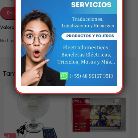
Em breve, esta página estará
disponível com novidades
Valoraciones
incríveis. Agradecemos pela
paciência e compreensão.
No hay valoraciones aún.
También te puede interesar