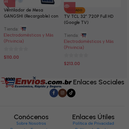
Ventilador de Mesa
TV
AGOTADO
GANGSHI (Recargable) con
LE
TV TCL 32” 720P Full HD
Panel Solar Incluido
(Google TV)
Tienda:
Ti
Electrodomésticos y Más
El
Tienda:
(Privincia)
(P
Electrodomésticos y Más
(Privincia)
0
0
$
110.00
$
0
de
d
$
213.00
de
5
5
5
Enlaces Sociales
Conócenos
Enlaces Útiles
Sobre Nosotros
Política de Privacidad