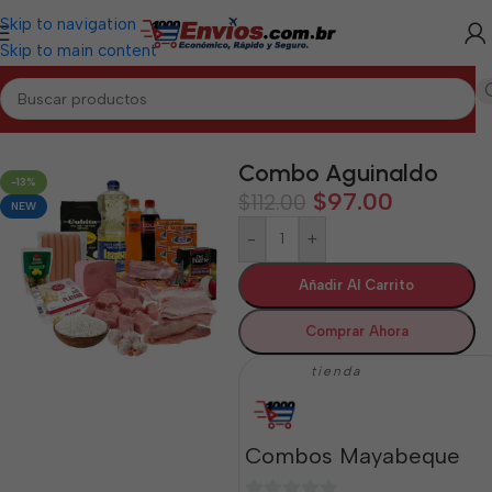
Skip to navigation
Skip to main content
Inicio
/
MAYABEQUE
/
Combos Mayabeque
Combo Aguinaldo
-13%
$
97.00
$
112.00
NEW
-
+
Añadir Al Carrito
Comprar Ahora
tienda
Combos Mayabeque