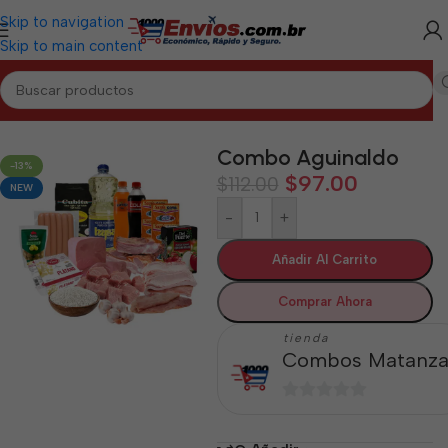
Skip to navigation
Skip to main content
Inicio
/
MATANZAS
/
Combos Matanzas
Combo Aguinaldo
-13%
$
97.00
$
112.00
NEW
-
+
Añadir Al Carrito
Comprar Ahora
tienda
Combos Matanza
0
de