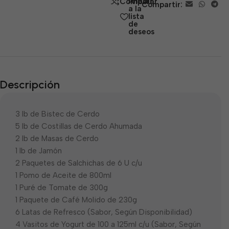
Añadir
Comparar
Compartir:
5
a la
lista
de
deseos
Descripción
3 lb de Bistec de Cerdo
5 lb de Costillas de Cerdo Ahumada
2 lb de Masas de Cerdo
1 lb de Jamón
2 Paquetes de Salchichas de 6 U c/u
1 Pomo de Aceite de 800ml
1 Puré de Tomate de 300g
1 Paquete de Café Molido de 230g
6 Latas de Refresco (Sabor, Según Disponibilidad)
4 Vasitos de Yogurt de 100 a 125ml c/u (Sabor, Según