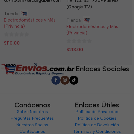
GANGSHI (Recargable) con
LE
TV TCL 32” 720P Full HD
Panel Solar Incluido
(Google TV)
Tienda:
Ti
Electrodomésticos y Más
El
Tienda:
(Privincia)
(P
Electrodomésticos y Más
(Privincia)
0
0
$
110.00
$
0
de
d
$
213.00
de
5
5
5
Enlaces Sociales
Conócenos
Enlaces Útiles
Sobre Nosotros
Política de Privacidad
Preguntas Frecuentes
Política de Cookies
Nuestros Socios
Política de Devolución
Contáctanos
Términos y Condiciones