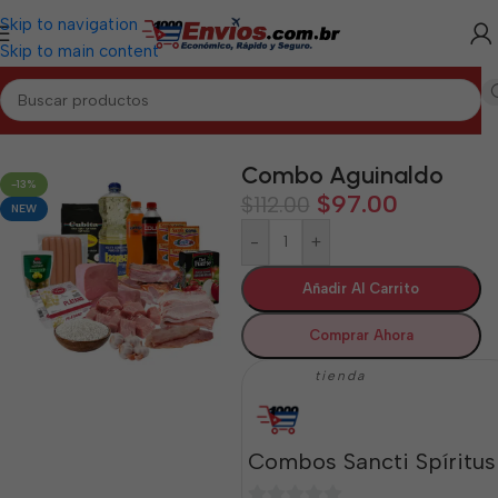
Skip to navigation
Skip to main content
ANCTI SPÍRITUS
/
Combos de Alimentos y Mixtos Sancti Spíritus
Combo Aguinaldo
-13%
$
97.00
$
112.00
NEW
-
+
Añadir Al Carrito
Comprar Ahora
tienda
Combos Sancti Spíritus