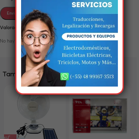
Em breve, esta página estará
disponível com novidades
Valoraciones
incríveis. Agradecemos pela
paciência e compreensão.
No hay valoraciones aún.
También te puede interesar