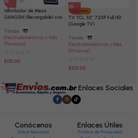
Ventilador de Mesa
TV
AGOTADO
GANGSHI (Recargable) con
LE
TV TCL 32” 720P Full HD
Panel Solar Incluido
(Google TV)
Tienda:
Ti
Electrodomésticos y Más
El
Tienda:
(Privincia)
(P
Electrodomésticos y Más
(Privincia)
0
0
$
110.00
$
0
de
d
$
213.00
de
5
5
5
Enlaces Sociales
Conócenos
Enlaces Útiles
Sobre Nosotros
Política de Privacidad