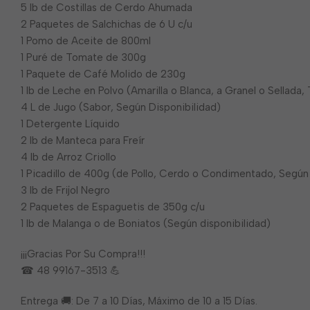
5 lb de Costillas de Cerdo Ahumada
2 Paquetes de Salchichas de 6 U c/u
1 Pomo de Aceite de 800ml
1 Puré de Tomate de 300g
1 Paquete de Café Molido de 230g
1 lb de Leche en Polvo (Amarilla o Blanca, a Granel o Sellada
4 L de Jugo (Sabor, Según Disponibilidad)
1 Detergente Líquido
2 lb de Manteca para Freír
4 lb de Arroz Criollo
1 Picadillo de 400g (de Pollo, Cerdo o Condimentado, Según 
3 lb de Frijol Negro
2 Paquetes de Espaguetis de 350g c/u
1 lb de Malanga o de Boniatos (Según disponibilidad)
¡¡¡Gracias Por Su Compra!!!
☎ 48 99167-3513 💪
Entrega 🚚: De 7 a 10 Días, Máximo de 10 a 15 Días.