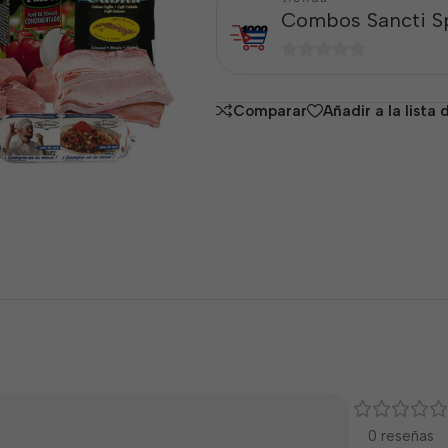
Combos Sancti Sp
0
de
Comparar
Añadir a la lista
5
0 reseñas