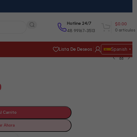
Hotline 24/7
$
0.00
0
artículos
48 99167-3513
Lista De Deseos
Spanish
▼
0
l Carrito
r Ahora