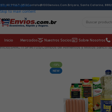
+55) 48 99167-3513
Skip to navigation
Contato@1000envios.com.br
Içara, Santa Catarina, 8882
Skip to main content
Inicio
Mercados
Nuestros Socios
Sobre Nosotros
Inicio
/
SANCTI SPÍRITUS
/
Combos de Alimentos y Mixtos Sancti Sp
-13%
NEW