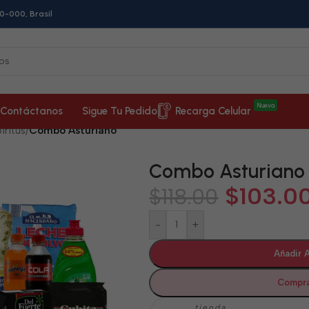
0-000, Brasil
Nueva
Contáctanos
Sigue Tu Pedido
Recarga Celular
íritus
/
Combo Asturiano
Combo Asturiano
$
103.0
$
118.00
-
+
Añadir A
Compra
tienda