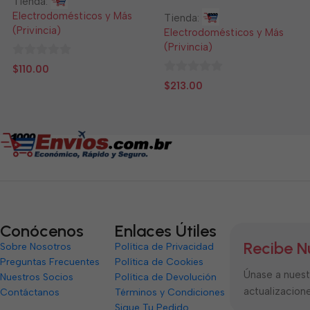
Tienda:
Electrodomésticos y Más
Tienda:
(Privincia)
Electrodomésticos y Más
(Privincia)
0
$
110.00
de
0
$
213.00
5
de
5
Conócenos
Enlaces Útiles
Recibe N
Sobre Nosotros
Política de Privacidad
Preguntas Frecuentes
Política de Cookies
Únase a nuestr
Nuestros Socios
Política de Devolución
actualizacione
Contáctanos
Términos y Condiciones
Sigue Tu Pedido