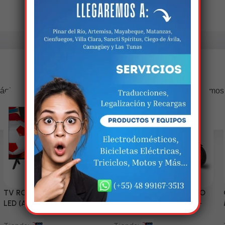
Estamos trabalhando nisso!
ágina estará disponível com novidades incríveis. Agradecemos
compreensão.
TV RCA 43” 1080P Full HD
Triciclo Eléctrico (MODELO
LED (Android Smart TV)
ZJ150-R) 60V/45~52AH-
1200W