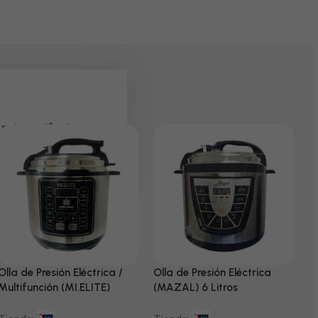
 pela paciência e
Olla de Presión Eléctrica /
Olla de Presión Eléctrica
N
Multifunción (MI.ELITE)
(MAZAL) 6 Litros
T