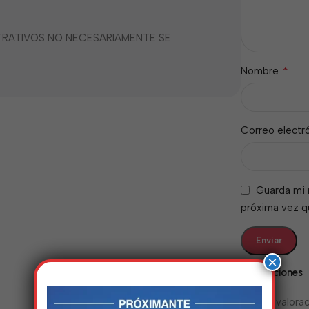
STRATIVOS NO NECESARIAMENTE SE
*
Nombre
Correo electr
Guarda mi 
próxima vez 
×
Valoraciones
No hay valorac