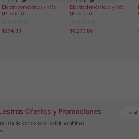
Tienda:
Tienda:
Electrodomésticos y Más
Electrodomésticos y Más
(Privincia)
(Privincia)
0
0
$
274.00
$
3,270.00
de
de
5
5
uestras Ofertas y Promociones
a lista de correo para recibir las últimas
s.