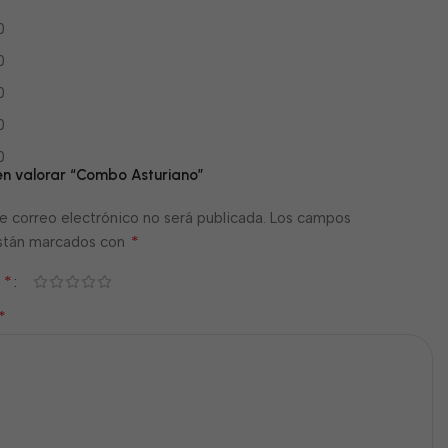
0
0
0
0
0
 en valorar “Combo Asturiano”
e correo electrónico no será publicada.
Los campos
*
están marcados con
*
n
*