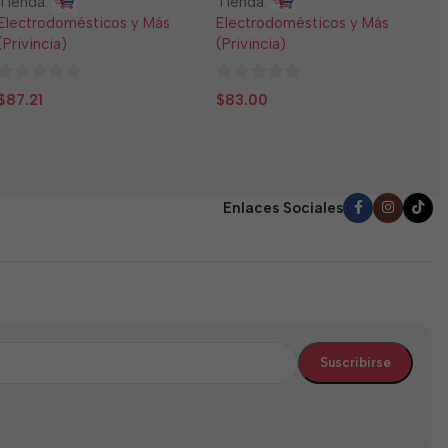
Tienda:
Tienda:
E
Electrodomésticos y Más
Electrodomésticos y Más
(
(Privincia)
(Privincia)
0
$
0
0
d
$
87.21
$
83.00
de
de
5
5
5
Enlaces Sociales