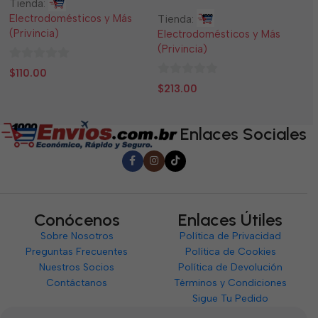
Tienda:
Ti
Electrodomésticos y Más
El
Tienda:
(Privincia)
(P
Electrodomésticos y Más
(Privincia)
0
0
$
110.00
$
0
de
d
$
213.00
de
5
5
5
Enlaces Sociales
Conócenos
Enlaces Útiles
Sobre Nosotros
Política de Privacidad
Preguntas Frecuentes
Política de Cookies
Nuestros Socios
Política de Devolución
Contáctanos
Términos y Condiciones
Sigue Tu Pedido