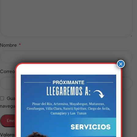
*
Nombre
×
*
Correo electrónico
Guarda mi nombre, correo electrónico y web en este
navegador para la próxima vez que comente.
Estamos trabalhando
nisso!
Valoraciones
Em breve, esta página estará