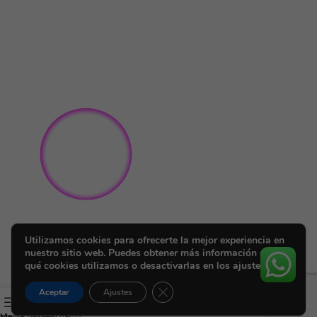
Utilizamos cookies para ofrecerte la mejor experiencia en
nuestro sitio web. Puedes obtener más información sobre
qué cookies utilizamos o desactivarlas en los ajustes.
Cerrar el banner de cookies RGPD
Aceptar
Ajustes
ista de deseos
Menú
Carrito
Mi cuenta