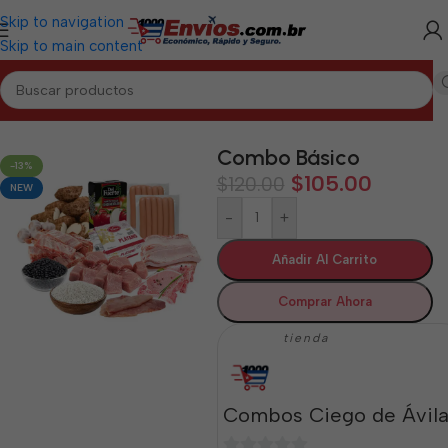
Skip to navigation
Skip to main content
CIEGO DE ÁVILA
/
Combos de Alimentos y Mixtos Ciego de Ávila
Combo Básico
-13%
$
105.00
$
120.00
NEW
-
+
Añadir Al Carrito
Comprar Ahora
tienda
Combos Ciego de Ávil