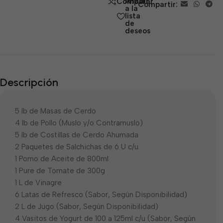
Añadir
Comparar
Compartir:
5
a la
lista
de
deseos
Descripción
5 lb de Masas de Cerdo
4 lb de Pollo (Muslo y/o Contramuslo)
5 lb de Costillas de Cerdo Ahumada
2 Paquetes de Salchichas de 6 U c/u
1 Pomo de Aceite de 800ml
1 Pure de Tomate de 300g
1 L de Vinagre
6 Latas de Refresco (Sabor, Según Disponibilidad)
2 L de Jugo (Sabor, Según Disponibilidad)
4 Vasitos de Yogurt de 100 a 125ml c/u (Sabor, Según