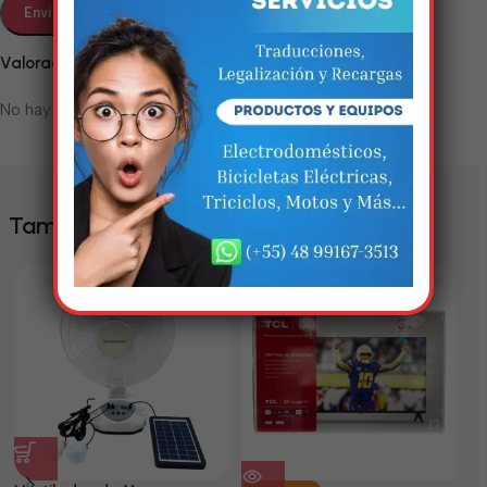
Em breve, esta página estará
disponível com novidades
Valoraciones
incríveis. Agradecemos pela
No hay valoraciones aún.
paciência e compreensão.
También te puede interesar