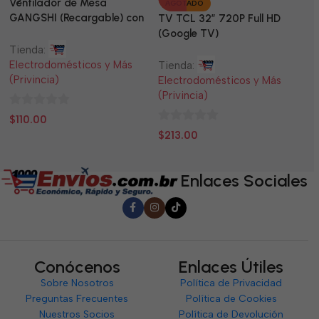
Ventilador de Mesa
TV
AGOTADO
GANGSHI (Recargable) con
LE
TV TCL 32” 720P Full HD
Panel Solar Incluido
(Google TV)
Tienda:
Ti
Electrodomésticos y Más
El
Tienda:
(Privincia)
(P
Electrodomésticos y Más
(Privincia)
0
0
$
110.00
$
0
de
d
$
213.00
de
5
5
5
Enlaces Sociales
Conócenos
Enlaces Útiles
Sobre Nosotros
Política de Privacidad
Preguntas Frecuentes
Política de Cookies
Nuestros Socios
Política de Devolución