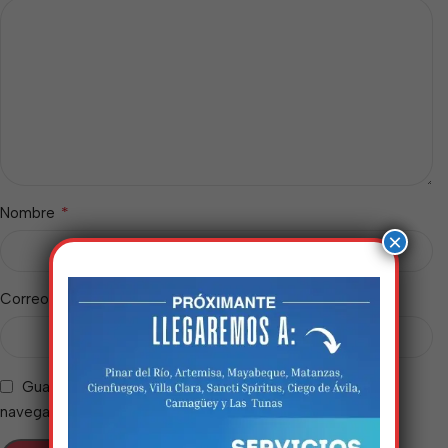
*
Nombre
×
*
Correo electrónico
Guarda mi nombre, correo electrónico y web en este
Estamos trabalhando
navegador para la próxima vez que comente.
nisso!