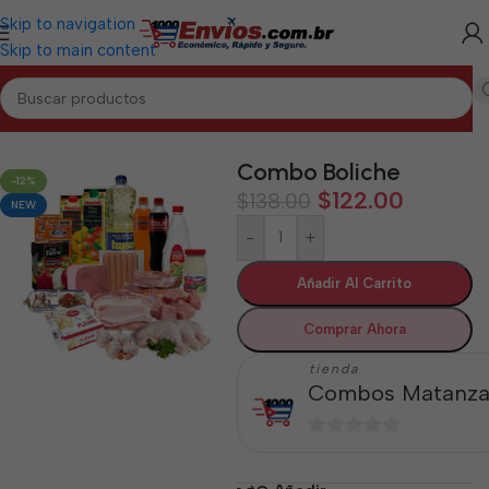
Skip to navigation
Skip to main content
Inicio
/
MATANZAS
/
Combos Matanzas
Combo Boliche
-12%
$
122.00
$
138.00
NEW
-
+
Añadir Al Carrito
Comprar Ahora
tienda
Combos Matanza
0
de