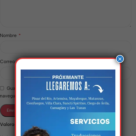
*
Nombre
×
*
Correo electrónico
Guarda mi nombre, correo electrónico y web en este
navegador para la próxima vez que comente.
Estamos trabalhando
nisso!
Valoraciones
Em breve, esta página estará