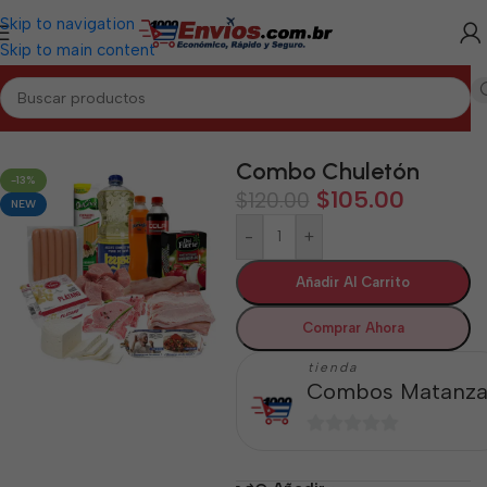
Skip to navigation
Skip to main content
Inicio
/
MATANZAS
/
Combos Matanzas
Combo Chuletón
-13%
$
105.00
$
120.00
NEW
-
+
Añadir Al Carrito
Comprar Ahora
tienda
Combos Matanza
0
de