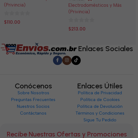
(Privincia)
(P
Electrodomésticos y Más
(Privincia)
0
0
$
110.00
$
0
de
d
$
213.00
de
5
5
5
Enlaces Sociales
Conócenos
Enlaces Útiles
Sobre Nosotros
Política de Privacidad
Preguntas Frecuentes
Política de Cookies
Nuestros Socios
Política de Devolución
Contáctanos
Términos y Condiciones
Sigue Tu Pedido
Recibe Nuestras Ofertas y Promociones