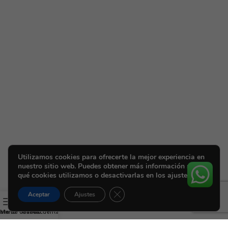
Utilizamos cookies para ofrecerte la mejor experiencia en
nuestro sitio web. Puedes obtener más información sobre
qué cookies utilizamos o desactivarlas en los ajustes.
Cerrar el banner de cookies RGPD
Aceptar
Ajustes
ista de deseos
Menú
Carrito
Mi cuenta