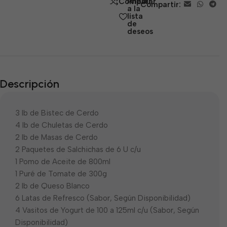
Añadir
Comparar
Compartir:
5
a la
lista
de
deseos
Descripción
3 lb de Bistec de Cerdo
4 lb de Chuletas de Cerdo
2 lb de Masas de Cerdo
2 Paquetes de Salchichas de 6 U c/u
1 Pomo de Aceite de 800ml
1 Puré de Tomate de 300g
2 lb de Queso Blanco
6 Latas de Refresco (Sabor, Según Disponibilidad)
4 Vasitos de Yogurt de 100 a 125ml c/u (Sabor, Según
Disponibilidad)