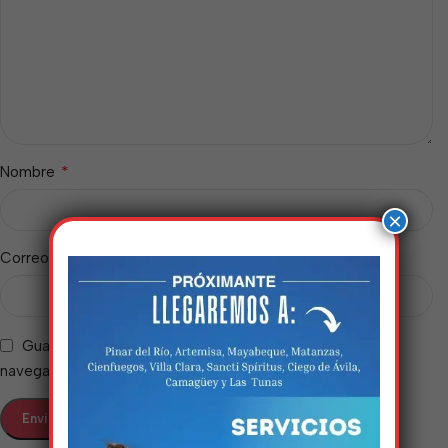
*
Nombre
×
*
Correo electrónico
Guarda mi nombre, correo electrónico y web en este
navegador para la próxima vez que comente.
Estamos trabalhando
nisso!