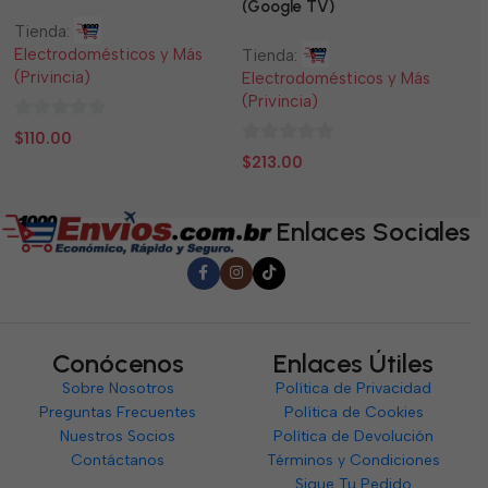
Panel Solar Incluido
(Google TV)
Tienda:
Ti
Electrodomésticos y Más
El
Tienda:
(Privincia)
(P
Electrodomésticos y Más
(Privincia)
0
0
$
110.00
$
0
de
d
$
213.00
de
5
5
5
Enlaces Sociales
Conócenos
Enlaces Útiles
Sobre Nosotros
Política de Privacidad
Preguntas Frecuentes
Política de Cookies
Nuestros Socios
Política de Devolución
Contáctanos
Términos y Condiciones
Sigue Tu Pedido