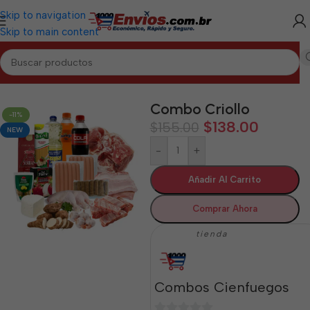
Skip to navigation
Skip to main content
Inicio
/
CIENFUEGOS
/
Combos Cienfuegos
Combo Criollo
-11%
$
138.00
$
155.00
NEW
-
+
Añadir Al Carrito
Comprar Ahora
tienda
Combos Cienfuegos