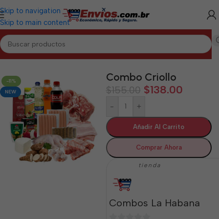
Skip to navigation
Skip to main content
Inicio
/
LA HABANA
/
Combos La Habana
Combo Criollo
-11%
$
138.00
$
155.00
NEW
-
+
Añadir Al Carrito
Comprar Ahora
tienda
Combos La Habana