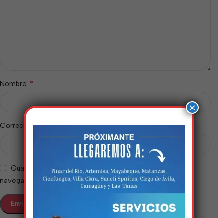
*
Nombre
×
*
Correo electrónico
Guarda mi nombre, correo electrónico y web en este
navegador para la próxima vez que comente.
Estamos trabalhando
nisso!