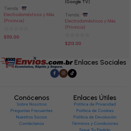
Panel Solar Incluido
(Google TV)
Tienda:
Ti
Electrodomésticos y Más
El
Tienda:
(Privincia)
(P
Electrodomésticos y Más
(Privincia)
0
0
$
110.00
$
0
de
d
$
213.00
de
5
5
5
Enlaces Sociales
Conócenos
Enlaces Útiles
Sobre Nosotros
Política de Privacidad
Preguntas Frecuentes
Política de Cookies
Nuestros Socios
Política de Devolución
Contáctanos
Términos y Condiciones
Sigue Tu Pedido