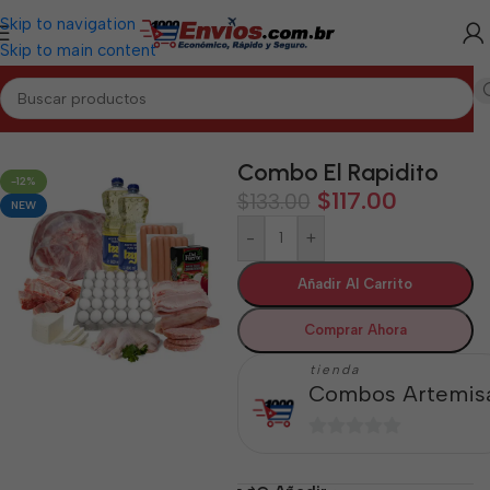
Skip to navigation
Skip to main content
Inicio
/
ARTEMISA
/
Combos Artemisa
Combo El Rapidito
-12%
$
117.00
$
133.00
NEW
-
+
Añadir Al Carrito
Comprar Ahora
tienda
Combos Artemis
0
de