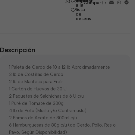
Añadir
Comparar
Compartir:
5
a la
lista
de
deseos
Descripción
1 Paleta de Cerdo de 10 a 12 lb Aproximadamente
3 lb de Costillas de Cerdo
2 lb de Manteca para Freír
1 Cartón de Huevos de 30 U
2 Paquetes de Salchichas de 6 U c/u
1 Puré de Tomate de 300g
4 lb de Pollo (Muslo y/o Contramuslo)
2 Pomos de Aceite de 800ml c/u
6 Hamburguesas de 80g c/u (de Cerdo, Pollo, Res o
Pavo, Según Disponibilidad)