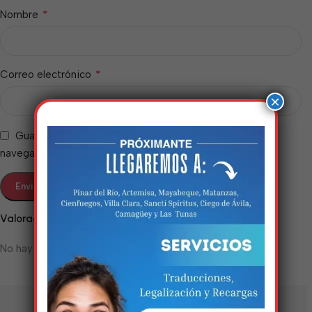
*
Nombre
*
Correo electrónico
×
Guarda mi nombre, correo electrónico y web en este
navegador para la próxima vez que comente.
Estamos trabalhando
Valoraciones
nisso!
No hay valoraciones aún.
Em breve, esta página estará
disponível com novidades
incríveis. Agradecemos pela